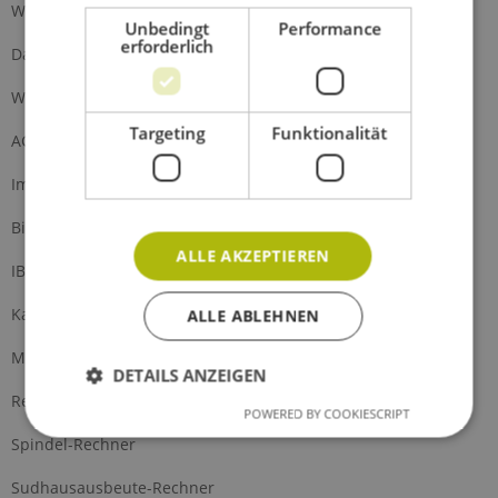
Widerrufsrecht
Unbedingt
Performance
erforderlich
Datenschutz
Widerrufsformular
Targeting
Funktionalität
AGB
Impressum
Bierfarben-Rechner
ALLE AKZEPTIEREN
IBU-Rechner
Karbonisierungs-Rechner
ALLE ABLEHNEN
Malzfarben-Umrechner
DETAILS ANZEIGEN
Refraktometer-Rechner
POWERED BY COOKIESCRIPT
Spindel-Rechner
Sudhausausbeute-Rechner