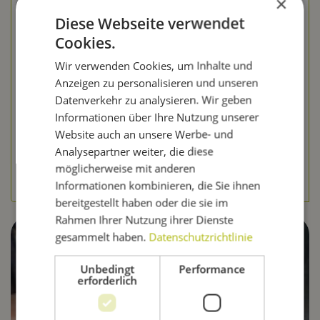
×
01.09.24 09:00
Diese Webseite verwendet
Cookies.
Wenn Du beim Bierbrauen das Gefühl hast, dass Deine
Wir verwenden Cookies, um Inhalte und
Hefe "nicht ankommt", ist das mehr als nur ärgerlich.
Anzeigen zu personalisieren und unseren
Es bedeutet, dass die Gärung nicht richtig startet und
Datenverkehr zu analysieren. Wir geben
Dein Bier am Ende nicht so wird, wie Du es Dir
Informationen über Ihre Nutzung unserer
vorgestellt hast. Aber keine Sorge – in...
Website auch an unsere Werbe- und
Analysepartner weiter, die diese
möglicherweise mit anderen
Mehr lesen
Informationen kombinieren, die Sie ihnen
bereitgestellt haben oder die sie im
Rahmen Ihrer Nutzung ihrer Dienste
gesammelt haben.
Datenschutzrichtlinie
Unbedingt
Performance
erforderlich