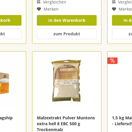
Vergleichen
Vergle
Merken
Merke
nkorb
In den Warenkorb
In 
ukt
zum Produkt
z
lagship
Malzextrakt Pulver Muntons
1,5 kg Mal
extra hell 8 EBC 500 g
- Liefers
Trockenmalz