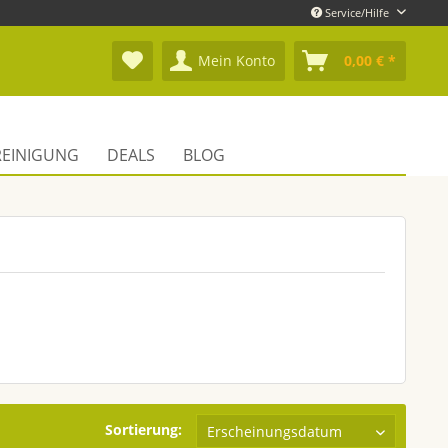
Service/Hilfe
Mein Konto
0,00 € *
REINIGUNG
DEALS
BLOG
Sortierung: