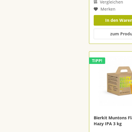
Vergleichen
Merken
In den Ware
zum Prod
TIPP!
Bierkit Muntons F
Hazy IPA 3 kg