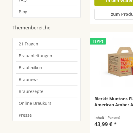
In den Ware
Blog
zum Prod
Themenbereiche
TIPP!
21 Fragen
Brauanleitungen
Braulexikon
Braunews
Braurezepte
Bierkit Muntons F
Online Braukurs
American Amber A
Presse
Inhalt
1 Paket(e)
43,99 € *