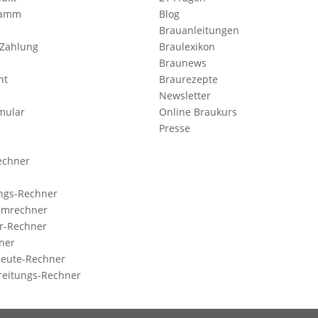
ramm
Blog
Brauanleitungen
 Zahlung
Braulexikon
Braunews
ht
Braurezepte
Newsletter
mular
Online Braukurs
Presse
echner
ngs-Rechner
Umrechner
r-Rechner
ner
eute-Rechner
reitungs-Rechner