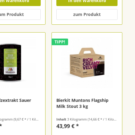
den Warenkorb
In den Warenkorb
um Produkt
zum Produkt
TIPP!
lzextrakt Sauer
Bierkit Muntons Flagship
Milk Stout 3 kg
ilogramm
(9,67 € * / 1 Kilogramm)
Inhalt
3 Kilogramm
(14,66 € * / 1 Kilogramm)
*
43,99 € *