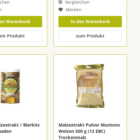
ichen
Vergleichen
n
Merken
den Warenkorb
In den Warenkorb
um Produkt
zum Produkt
zextrakt / Bierkits
Malzextrakt Pulver Muntons
chaden
Weizen 500 g (12 EBC)
Trockenmalz