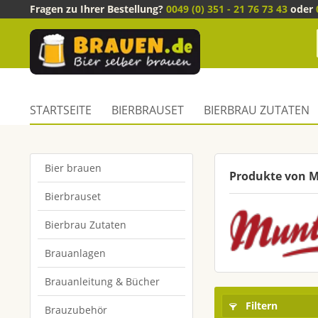
Fragen zu Ihrer Bestellung?
0049 (0) 351 - 21 76 73 43
oder
STARTSEITE
BIERBRAUSET
BIERBRAU ZUTATEN
Bier brauen
Produkte von 
Bierbrauset
Bierbrau Zutaten
Brauanlagen
Brauanleitung & Bücher
Filtern
Brauzubehör