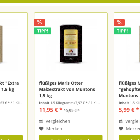
TIPP!
TIPP!
kt "Extra
flüßiges Maris Otter
flüßiges 
 1,5 kg
Malzextrakt von Muntons
"gehopfte
1,5 kg
Muntons 
3 € * / 1 Kilogramm)
Inhalt
1.5 Kilogramm
(7,97 € * / 1 Kilogramm)
Inhalt
1.5 K
11,95 € *
5,99 € *
15,95 € *
Vergleichen
Vergle
Merken
Merke