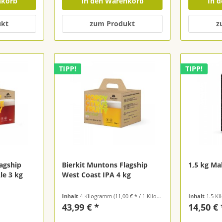
nkorb
In den Warenkorb
In 
ukt
zum Produkt
z
TIPP!
TIPP!
lagship
Bierkit Muntons Flagship
1,5 kg Ma
le 3 kg
West Coast IPA 4 kg
Inhalt
4 Kilogramm
(11,00 € * / 1 Kilogramm)
Inhalt
1.5 K
43,99 € *
14,50 € 