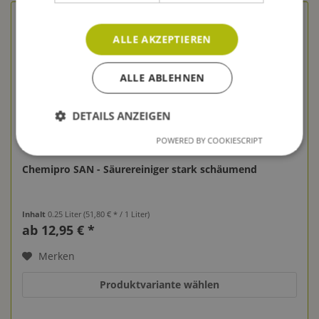
ALLE AKZEPTIEREN
ALLE ABLEHNEN
DETAILS ANZEIGEN
POWERED BY COOKIESCRIPT
Chemipro SAN - Säurereiniger stark schäumend
Inhalt
0.25 Liter
(51,80 € * / 1 Liter)
ab 12,95 € *
Merken
Produktvariante wählen