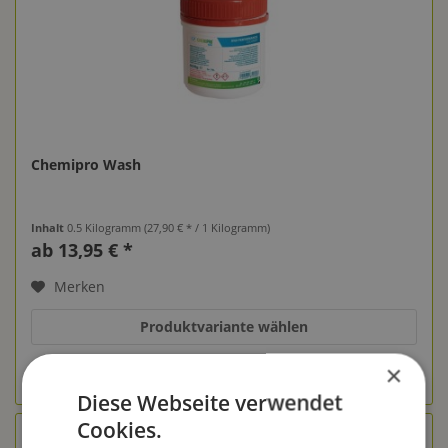
Chemipro Wash
Inhalt
0.5 Kilogramm
(27,90 € * / 1 Kilogramm)
ab 13,95 € *
Merken
Produktvariante wählen
×
Diese Webseite verwendet
Cookies.