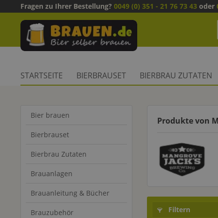
Fragen zu Ihrer Bestellung?
0049 (0) 351 - 21 76 73 43
oder
STARTSEITE
BIERBRAUSET
BIERBRAU ZUTATEN
Bier brauen
Produkte von 
Bierbrauset
Bierbrau Zutaten
Brauanlagen
Brauanleitung & Bücher
Filtern
Brauzubehör