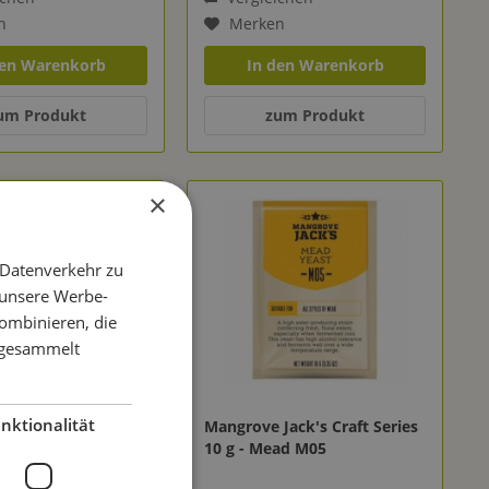
n
Merken
den Warenkorb
In den Warenkorb
um Produkt
zum Produkt
×
 Datenverkehr zu
 unsere Werbe-
ombinieren, die
e gesammelt
nktionalität
Jack's Craft Series
Mangrove Jack's Craft Series
gian Tripel M31
10 g - Mead M05