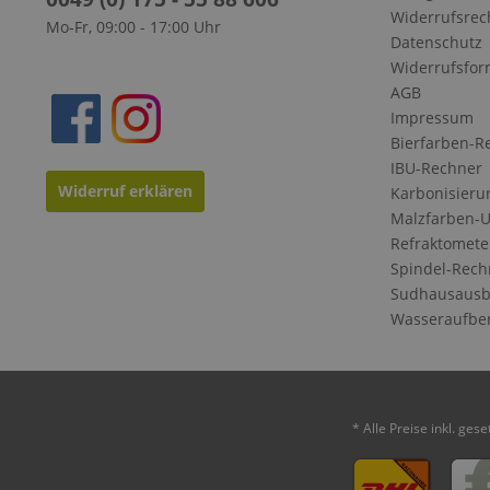
Widerrufsrec
Mo-Fr, 09:00 - 17:00 Uhr
Datenschutz
Widerrufsfor
AGB
Impressum
Bierfarben-R
IBU-Rechner
Widerruf erklären
Karbonisieru
Malzfarben-
Refraktomete
Spindel-Rech
Sudhausausb
Wasseraufbe
* Alle Preise inkl. ges