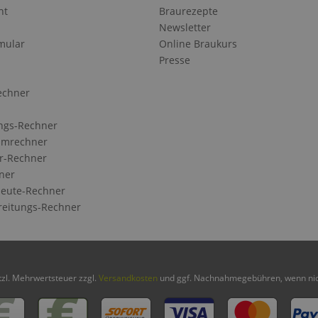
ht
Braurezepte
Newsletter
mular
Online Braukurs
Presse
echner
ngs-Rechner
Umrechner
r-Rechner
ner
eute-Rechner
reitungs-Rechner
etzl. Mehrwertsteuer zzgl.
Versandkosten
und ggf. Nachnahmegebühren, wenn nic