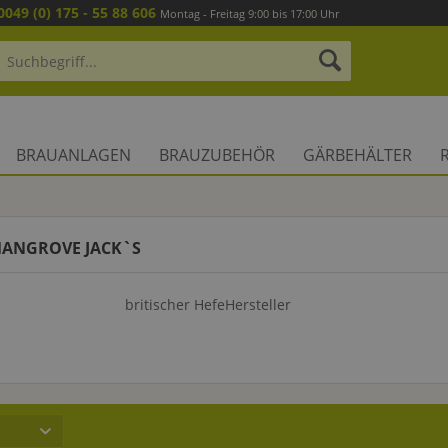
0049 (0) 175 - 55 88 606
Montag - Freitag 9:00 bis 17:00 Uhr
BRAUANLAGEN
BRAUZUBEHÖR
GÄRBEHÄLTER
MANGROVE JACK`S
britischer HefeHersteller