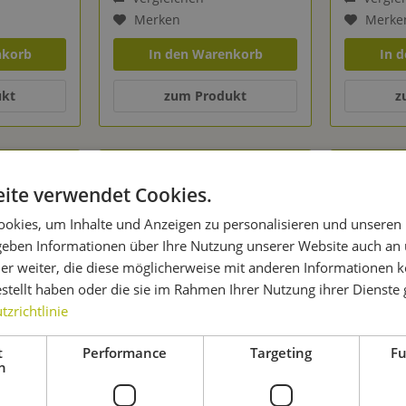
Merken
Merke
nkorb
In den Warenkorb
In 
ukt
zum Produkt
z
ite verwendet Cookies.
okies, um Inhalte und Anzeigen zu personalisieren und unseren
 geben Informationen über Ihre Nutzung unserer Website auch an
er weiter, die diese möglicherweise mit anderen Informationen k
estellt haben oder die sie im Rahmen Ihrer Nutzung ihrer Dienst
zrichtlinie
t
Performance
Targeting
Fu
aft Series
Mangrove Jack's Craft Series
Mangrove 
h
ger M76
10 g - Belgian Abbey M47
10 g - Bel