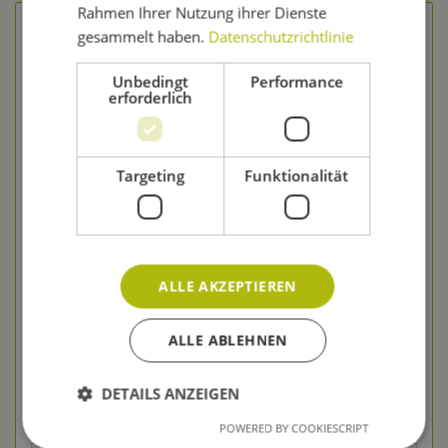
Rahmen Ihrer Nutzung ihrer Dienste
gesammelt haben.
Datenschutzrichtlinie
Unbedingt
Performance
erforderlich
Targeting
Funktionalität
Muntons Beerkit Enhancer 1 kg
ALLE AKZEPTIEREN
Inhalt
1 Kilogramm
9,49 € *
ALLE ABLEHNEN
Merken
DETAILS ANZEIGEN
In den Warenkorb
POWERED BY COOKIESCRIPT
zum Produkt