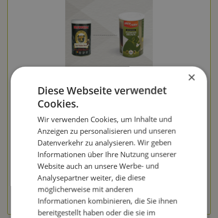
×
Diese Webseite verwendet
Brewferm 1,5kg Altflämisches Braunbier/ Flemish
Cookies.
Brown Bierkit aus original Belgi...
Wir verwenden Cookies, um Inhalte und
Inhalt
1.5 Kilogramm
(10,99 € * / 1 Kilogramm)
Anzeigen zu personalisieren und unseren
16,49 € *
Datenverkehr zu analysieren. Wir geben
Informationen über Ihre Nutzung unserer
Merken
Website auch an unsere Werbe- und
In den Warenkorb
Analysepartner weiter, die diese
möglicherweise mit anderen
zum Produkt
Informationen kombinieren, die Sie ihnen
bereitgestellt haben oder die sie im