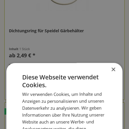
Dichtungsring für Speidel Gärbehälter
Inhalt
1 Stück
ab 2,49 € *
Merken
×
Diese Webseite verwendet
Produktvariante wählen
Cookies.
Wir verwenden Cookies, um Inhalte und
Anzeigen zu personalisieren und unseren
Datenverkehr zu analysieren. Wir geben
TIPP!
Informationen über Ihre Nutzung unserer
Website auch an unsere Werbe- und
Analysepartner weiter, die diese