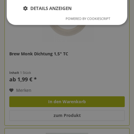
DETAILS ANZEIGEN
POWERED BY COOKIESCRIPT
Brew Monk Dichtung 1,5" TC
Inhalt
1 Stück
ab 1,99 € *
Merken
In den Warenkorb
zum Produkt