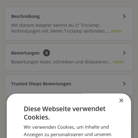
Beschreibung
Mit diesem Adapter kannst du 2" Triclamp-
Verbindungen mit 34mm Triclamp verbinden....
mehr
Bewertungen
0
Bewertungen lesen, schreiben und diskutieren...
mehr
Trusted Shops Bewertungen
×
Diese Webseite verwendet
Zubehör
9
Cookies.
Wir verwenden Cookies, um Inhalte und
Ähnliche Artikel
Anzeigen zu personalisieren und unseren