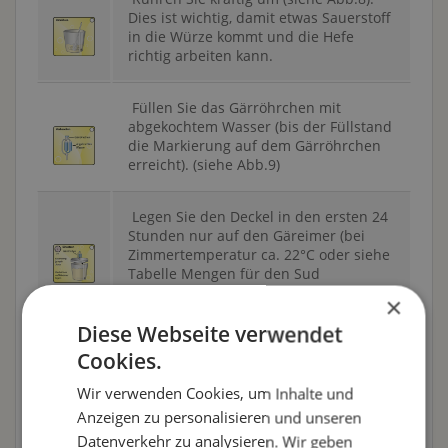
Dies ist wichtig, damit etwas Sauerstoff
in die Würze kommt und die Hefe
richtig arbeiten kann.
Füllen Sie das Gärröhrchen mit
abgekochtem Wasser (bis der Füllstand
die Markierung auf dem Gärröhrchen
erreicht). (siehe Abb.9)
Legen Sie den Deckel in den ersten 24
Stunden nur auf den Gäreimer (bei
Zimmertemperatur ca. 22°C oder siehe
Tabelle Mengen für den Sud
Gärtemperatur). (siehe Abb.10)
×
Diese Webseite verwendet
Cookies.
Nach den ersten 24 Stunden
verschließen Sie den Eimer luftdicht
Wir verwenden Cookies, um Inhalte und
(siehe Abb.11). Innerhalb der nächsten
Anzeigen zu personalisieren und unseren
zwei Tage setzt die Gärung ein.
Datenverkehr zu analysieren. Wir geben