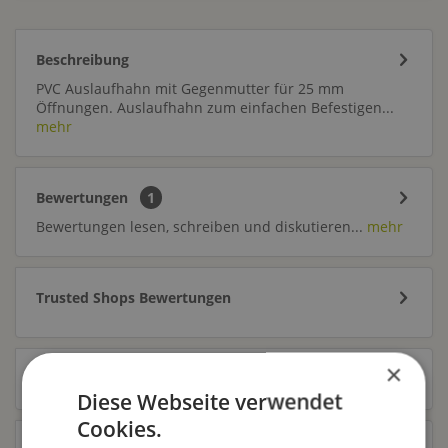
Beschreibung
PVC Auslaufhahn mit Gegenmutter für 25 mm
Öffnungen. Auslaufhahn zum einfachen Befestigen...
mehr
Bewertungen
1
Bewertungen lesen, schreiben und diskutieren...
mehr
Trusted Shops Bewertungen
×
Zubehör
7
Diese Webseite verwendet
Cookies.