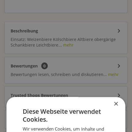
Beschreibung
Einsatz: Weizenbiere Kölschbiere Altbiere obergärige
Schankbiere Leichtbiere...
mehr
Bewertungen
0
Bewertungen lesen, schreiben und diskutieren...
mehr
Trusted Shops Bewertungen
×
Diese Webseite verwendet
Cookies.
Ähnliche Artikel
Wir verwenden Cookies, um Inhalte und