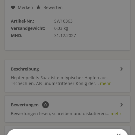
Merken
Bewerten
Artikel-Nr.:
SW10363
Versandgewicht:
0,03 kg
MHD:
31.12.2027
Beschreibung
Hopfenpellets Saaz ist ein typischer Hopfen aus
Tschechien. Als unumstrittener König der...
mehr
Bewertungen
0
Bewertungen lesen, schreiben und diskutieren...
mehr
Trusted Shops Bewertungen