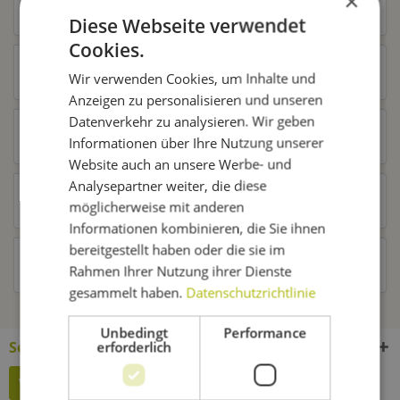
×
Diese Webseite verwendet
Cookies.
Zubehör
7
Wir verwenden Cookies, um Inhalte und
Anzeigen zu personalisieren und unseren
Datenverkehr zu analysieren. Wir geben
Ähnliche Artikel
Informationen über Ihre Nutzung unserer
Website auch an unsere Werbe- und
Analysepartner weiter, die diese
Kunden kauften auch
möglicherweise mit anderen
Informationen kombinieren, die Sie ihnen
bereitgestellt haben oder die sie im
Kunden haben sich ebenfalls angesehen
Rahmen Ihrer Nutzung ihrer Dienste
gesammelt haben.
Datenschutzrichtlinie
Unbedingt
Performance
Service Hotline
erforderlich
Widerruf erklären