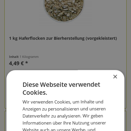
1 kg Haferflocken zur Bierherstellung (vorgekleistert)
Inhalt
1 Kilogramm
4,49 € *
Merken
×
Diese Webseite verwendet
In den Warenkorb
Cookies.
zum Produkt
Wir verwenden Cookies, um Inhalte und
Anzeigen zu personalisieren und unseren
Datenverkehr zu analysieren. Wir geben
Informationen über Ihre Nutzung unserer
Website auch an unsere Werbe- und