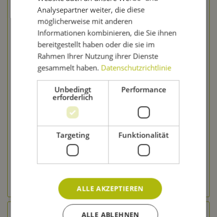
Analysepartner weiter, die diese
möglicherweise mit anderen
Informationen kombinieren, die Sie ihnen
bereitgestellt haben oder die sie im
Rahmen Ihrer Nutzung ihrer Dienste
gesammelt haben.
Datenschutzrichtlinie
1 kg Weizenflocken zur Bierherstellung (vorgekleistert)
Unbedingt
Performance
erforderlich
Inhalt
1 Kilogramm
3,99 € *
Targeting
Funktionalität
Merken
In den Warenkorb
zum Produkt
ALLE AKZEPTIEREN
ALLE ABLEHNEN