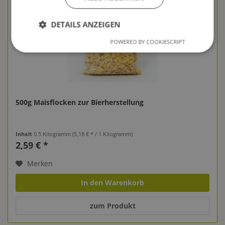
DETAILS ANZEIGEN
POWERED BY COOKIESCRIPT
500g Maisflocken zur Bierherstellung
Inhalt
0.5 Kilogramm
(5,18 € * / 1 Kilogramm)
2,59 € *
Merken
In den Warenkorb
zum Produkt