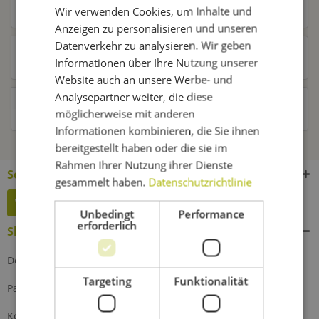
Ähnliche Artikel
Wir verwenden Cookies, um Inhalte und
Anzeigen zu personalisieren und unseren
Datenverkehr zu analysieren. Wir geben
Kunden kauften auch
Informationen über Ihre Nutzung unserer
Website auch an unsere Werbe- und
Analysepartner weiter, die diese
Kunden haben sich ebenfalls angesehen
möglicherweise mit anderen
Informationen kombinieren, die Sie ihnen
bereitgestellt haben oder die sie im
Rahmen Ihrer Nutzung ihrer Dienste
Service Hotline
gesammelt haben.
Datenschutzrichtlinie
Widerruf erklären
Unbedingt
Performance
erforderlich
Shop Service
Defektes Produkt
Targeting
Funktionalität
Partnerprogramm
Kontakt