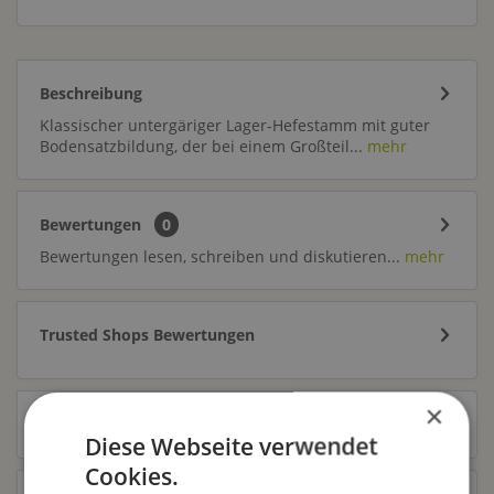
Beschreibung
Klassischer untergäriger Lager-Hefestamm mit guter
Bodensatzbildung, der bei einem Großteil...
mehr
Bewertungen
0
Bewertungen lesen, schreiben und diskutieren...
mehr
Trusted Shops Bewertungen
×
Zubehör
6
Diese Webseite verwendet
Cookies.