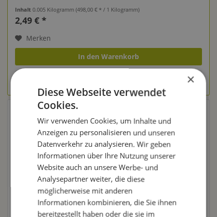
Inhalt
0.005 Kilogramm
(498,00 € * / 1 Kilogramm)
2,49 € *
Merken
In den Warenkorb
×
zum Produkt
Diese Webseite verwendet
Cookies.
Wir verwenden Cookies, um Inhalte und
Wein selber keltern mit Weinhefe
Anzeigen zu personalisieren und unseren
Datenverkehr zu analysieren. Wir geben
Um Deinen eigenen Wein mit Weinhefe zu keltern,
Informationen über Ihre Nutzung unserer
musst Du
zunächst das Obst vorbereiten
. Es sollte
Website auch an unsere Werbe- und
frisch und reif sein. Wasche das Obst und trockne es
Analysepartner weiter, die diese
gründlich ab. Für die Gärung kannst Du zwei
möglicherweise mit anderen
verschiedene Methoden anwenden: Die Saftgärung
Informationen kombinieren, die Sie ihnen
oder die Maischegärung.
bereitgestellt haben oder die sie im