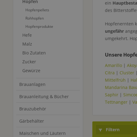
Hopfen
ein
Hauptbestan
Hopfenpellets
des Bitterstoff
Rohhopfen
Hopfenernten k
Hopfenprodukte
ungefähr
angege
Hefe
umgekehrt. Hop
Malz
Bio Zutaten
Unsere Hopfe
Zucker
Amarillo
|
Akoy
Gewürze
Citra
|
Cluster
Mittelfrüh
|
Hal
Brauanlagen
Mandarina Bav
Saphir
|
Simco
Brauanleitung & Bücher
Tettnanger
|
V
Brauzubehör
Gärbehälter
Filtern
Maischen und Läutern