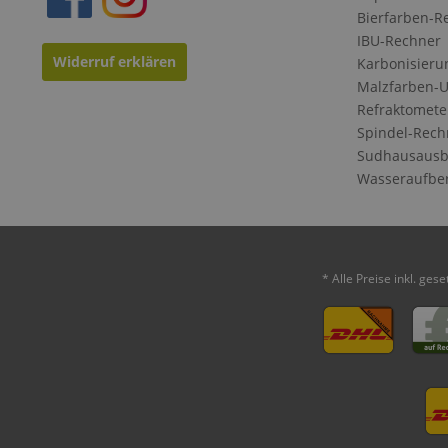
Bierfarben-R
IBU-Rechner
Widerruf erklären
Karbonisieru
Malzfarben-
Refraktomete
Spindel-Rech
Sudhausausb
Wasseraufbe
* Alle Preise inkl. ges