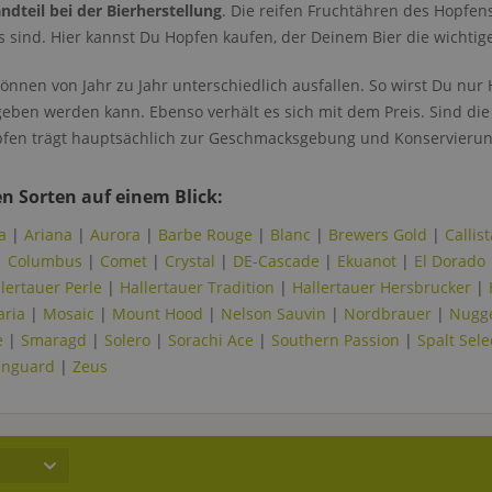
dteil bei der Bierherstellung
. Die reifen Fruchtähren des Hopfen
es sind. Hier kannst Du Hopfen kaufen, der Deinem Bier die wichtige 
önnen von Jahr zu Jahr unterschiedlich ausfallen. So wirst Du nu
ben werden kann. Ebenso verhält es sich mit dem Preis. Sind die E
fen trägt hauptsächlich zur Geschmacksgebung und Konservierung
n Sorten auf einem Blick:
a
|
Ariana
|
Aurora
|
Barbe Rouge
|
Blanc
|
Brewers Gold
|
Callist
|
Columbus
|
Comet
|
Crystal
|
DE-Cascade
|
Ekuanot
|
El Dorado
lertauer Perle
|
Hallertauer Tradition
|
Hallertauer Hersbrucker
|
aria
|
Mosaic
|
Mount Hood
|
Nelson Sauvin
|
Nordbrauer
|
Nugg
e
|
Smaragd
|
Solero
|
Sorachi Ace
|
Southern Passion
|
Spalt Sele
anguard
|
Zeus