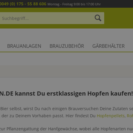
0049 (0) 175 - 55 88 606
Montag - Freitag 9:00 bis 17:00 Uhr
BRAUANLAGEN
BRAUZUBEHÖR
GÄRBEHÄLTER
N.DE kannst Du erstklassigen Hopfen kaufen!
Bier selbst, wirst Du nach einigen Brauversuchen Deine Zutaten s
, der zu Deinem Vorhaben passt. Hier findest Du
Hopfenpellets
,
Ro
zur Pflanzengattung der Hanfgewächse, wobei alle Hopfenarten nu