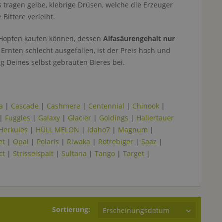
s tragen gelbe, klebrige Drüsen, welche die Erzeuger
Bittere verleiht.
r Hopfen kaufen können, dessen
Alfasäurengehalt nur
rnten schlecht ausgefallen, ist der Preis hoch und
 Deines selbst gebrauten Bieres bei.
a
|
Cascade
|
Cashmere
|
Centennial
|
Chinook
|
|
Fuggles
|
Galaxy
|
Glacier
|
Goldings
|
Hallertauer
Herkules
|
HÜLL MELON
|
Idaho7
|
Magnum
|
et
|
Opal
|
Polaris
|
Riwaka
|
Rotrebiger
|
Saaz
|
ct
|
Strisselspalt
|
Sultana
|
Tango
|
Target
|
Sortierung: