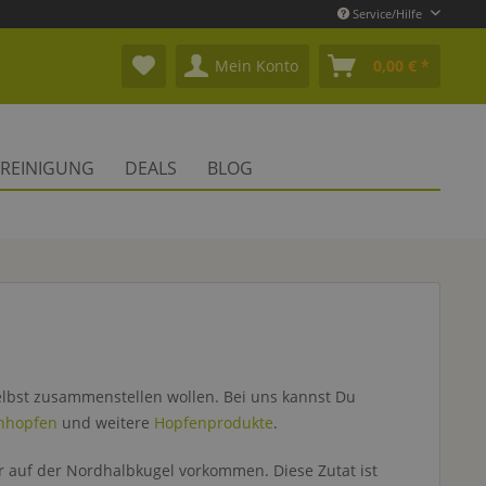
Service/Hilfe
Mein Konto
0,00 € *
REINIGUNG
DEALS
BLOG
elbst zusammenstellen wollen. Bei uns kannst Du
hhopfen
und weitere
Hopfenprodukte
.
r auf der Nordhalbkugel vorkommen. Diese Zutat ist