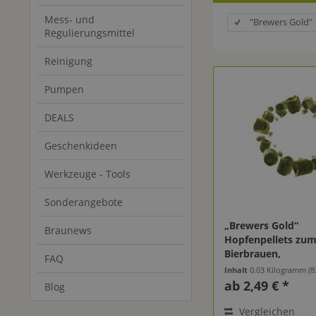
Mess- und
"Brewers Gold"
Regulierungsmittel
Reinigung
Pumpen
DEALS
Geschenkideen
Werkzeuge - Tools
Sonderangebote
„Brewers Gold“
Braunews
Hopfenpellets zu
Bierbrauen,
FAQ
Alphasäuregehalt: 
Inhalt
0.03 Kilogramm
(83
ab 2,49 € *
Blog
Vergleichen