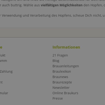
er auch buttrig. Wähle aus
vielfältigen Möglichkeiten
den Hopfen, d
r Verwendung und Verarbeitung des Hopfens, scheue Dich nicht, 
ce
Informationen
dukt
21 Fragen
ramm
Blog
Brauanleitungen
 Zahlung
Braulexikon
Braunews
ht
Braurezepte
Newsletter
mular
Online Braukurs
Presse