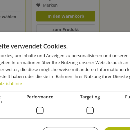
Merken
In den Warenkorb
e wählen
zum Produkt
ite verwendet Cookies.
okies, um Inhalte und Anzeigen zu personalisieren und unseren
 geben Informationen über Ihre Nutzung unserer Website auch an
in verschiedenen Formen – bei BRAUEN.DE
er weiter, die diese möglicherweise mit anderen Informationen k
n
Hopfen kaufen, musst Du einiges beachten. Die Frucht ist sehr s
estellt haben oder die sie im Rahmen Ihrer Nutzung ihrer Dienst
erden. Als Alternative kannst Du den Hopfen kaufen und sofort ein
zrichtlinie
lizierter sind
Hopfenpellets
zu handhaben. Möchtest Du
Hopfen 
t
Performance
Targeting
Fu
h
 entscheiden. In dieser Form ist der Hopfen deutlich robuster und
urunden kannst Du Hopfen kaufen, der den
Geschmack besonders 
inem Bier eine unverwechselbare Note.