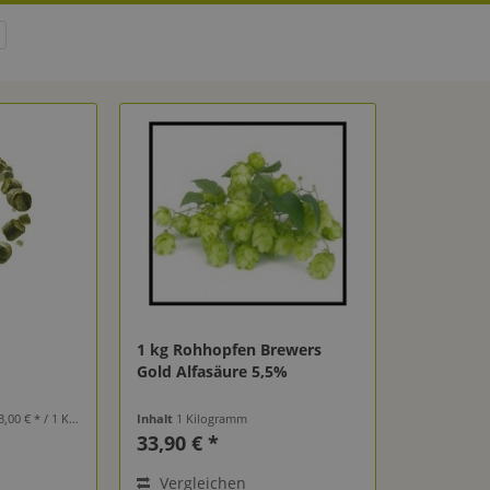
1 kg Rohhopfen Brewers
m
Gold Alfasäure 5,5%
5 - 8 %
,00 € * / 1 Kilogramm)
Inhalt
1 Kilogramm
33,90 € *
Vergleichen