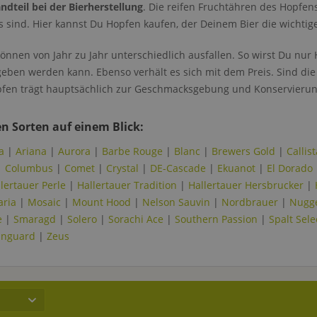
dteil bei der Bierherstellung
. Die reifen Fruchtähren des Hopfen
es sind. Hier kannst Du Hopfen kaufen, der Deinem Bier die wichtige 
önnen von Jahr zu Jahr unterschiedlich ausfallen. So wirst Du nu
ben werden kann. Ebenso verhält es sich mit dem Preis. Sind die E
fen trägt hauptsächlich zur Geschmacksgebung und Konservierung
n Sorten auf einem Blick:
a
|
Ariana
|
Aurora
|
Barbe Rouge
|
Blanc
|
Brewers Gold
|
Callist
|
Columbus
|
Comet
|
Crystal
|
DE-Cascade
|
Ekuanot
|
El Dorado
lertauer Perle
|
Hallertauer Tradition
|
Hallertauer Hersbrucker
|
aria
|
Mosaic
|
Mount Hood
|
Nelson Sauvin
|
Nordbrauer
|
Nugg
e
|
Smaragd
|
Solero
|
Sorachi Ace
|
Southern Passion
|
Spalt Sele
anguard
|
Zeus