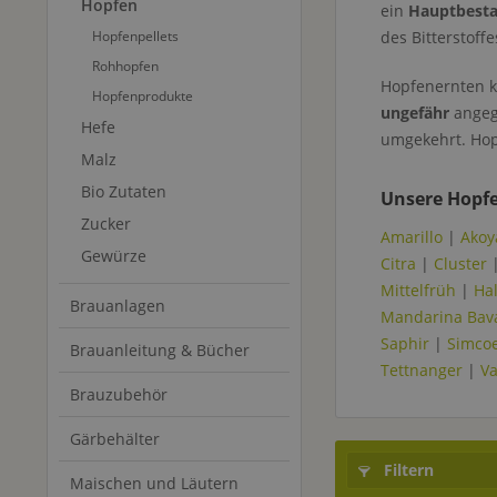
Hopfen
ein
Hauptbestan
Hopfenpellets
des Bitterstoff
Rohhopfen
Hopfenernten k
Hopfenprodukte
ungefähr
angege
Hefe
umgekehrt. Hop
Malz
Bio Zutaten
Unsere Hopfe
Zucker
Amarillo
|
Akoy
Gewürze
Citra
|
Cluster
Mittelfrüh
|
Hal
Brauanlagen
Mandarina Bav
Saphir
|
Simco
Brauanleitung & Bücher
Tettnanger
|
V
Brauzubehör
Gärbehälter
Filtern
Maischen und Läutern