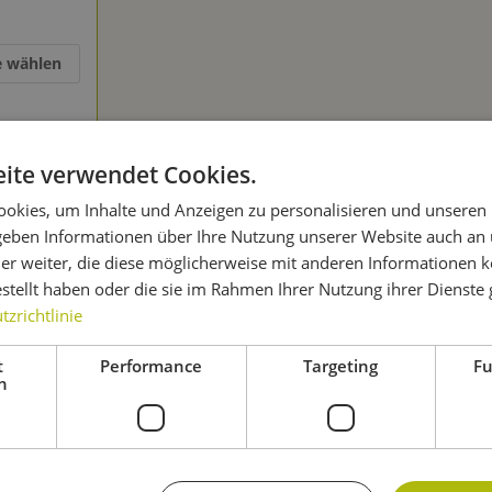
e wählen
ite verwendet Cookies.
okies, um Inhalte und Anzeigen zu personalisieren und unseren
 geben Informationen über Ihre Nutzung unserer Website auch an
in verschiedenen Formen – bei BRAUEN.DE
er weiter, die diese möglicherweise mit anderen Informationen k
n
Hopfen kaufen, musst Du einiges beachten. Die Frucht ist sehr s
estellt haben oder die sie im Rahmen Ihrer Nutzung ihrer Dienst
erden. Als Alternative kannst Du den Hopfen kaufen und sofort ein
zrichtlinie
lizierter sind
Hopfenpellets
zu handhaben. Möchtest Du
Hopfen 
t
Performance
Targeting
Fu
h
 entscheiden. In dieser Form ist der Hopfen deutlich robuster und
urunden kannst Du Hopfen kaufen, der den
Geschmack besonders 
inem Bier eine unverwechselbare Note.