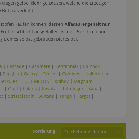
s tragen gelbe, klebrige Drüsen, welche die Erzeuger
Bittere verleiht.
r Hopfen kaufen können, dessen
Alfasäurengehalt nur
rnten schlecht ausgefallen, ist der Preis hoch und
 Deines selbst gebrauten Bieres bei.
a
|
Cascade
|
Cashmere
|
Centennial
|
Chinook
|
|
Fuggles
|
Galaxy
|
Glacier
|
Goldings
|
Hallertauer
Herkules
|
HÜLL MELON
|
Idaho7
|
Magnum
|
et
|
Opal
|
Polaris
|
Riwaka
|
Rotrebiger
|
Saaz
|
ct
|
Strisselspalt
|
Sultana
|
Tango
|
Target
|
Sortierung: