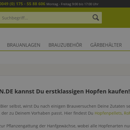
0049 (0) 175 - 55 88 606
Montag - Freitag 9:00 bis 17:00 Uhr
BRAUANLAGEN
BRAUZUBEHÖR
GÄRBEHÄLTER
N.DE kannst Du erstklassigen Hopfen kaufen!
Bier selbst, wirst Du nach einigen Brauversuchen Deine Zutaten s
, der zu Deinem Vorhaben passt. Hier findest Du
Hopfenpellets
,
Ro
zur Pflanzengattung der Hanfgewächse, wobei alle Hopfenarten nu