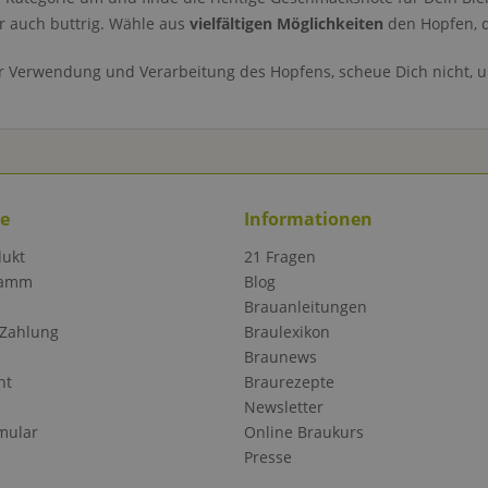
er auch buttrig. Wähle aus
vielfältigen Möglichkeiten
den Hopfen, d
r Verwendung und Verarbeitung des Hopfens, scheue Dich nicht, 
ce
Informationen
dukt
21 Fragen
ramm
Blog
Brauanleitungen
 Zahlung
Braulexikon
Braunews
ht
Braurezepte
Newsletter
mular
Online Braukurs
Presse