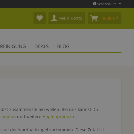
Service/Hilfe
Mein Konto
0,00 € *
REINIGUNG
DEALS
BLOG
elbst zusammenstellen wollen. Bei uns kannst Du
hhopfen
und weitere
Hopfenprodukte
.
r auf der Nordhalbkugel vorkommen. Diese Zutat ist