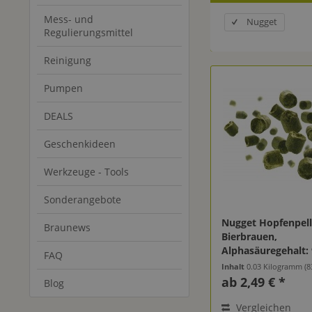
Mess- und
Nugget
Regulierungsmittel
Reinigung
Pumpen
DEALS
Geschenkideen
Werkzeuge - Tools
Sonderangebote
Nugget Hopfenpel
Braunews
Bierbrauen,
Alphasäuregehalt: 
FAQ
Inhalt
0.03 Kilogramm
(83
ab 2,49 € *
Blog
Vergleichen