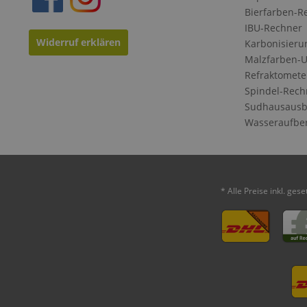
Bierfarben-R
IBU-Rechner
Widerruf erklären
Karbonisieru
Malzfarben-
Refraktomete
Spindel-Rech
Sudhausausb
Wasseraufbe
* Alle Preise inkl. ges