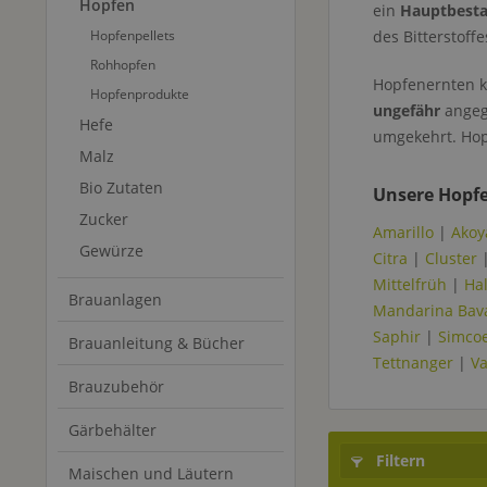
Hopfen
ein
Hauptbestan
Hopfenpellets
des Bitterstoff
Rohhopfen
Hopfenernten k
Hopfenprodukte
ungefähr
angege
Hefe
umgekehrt. Hop
Malz
Bio Zutaten
Unsere Hopfe
Zucker
Amarillo
|
Akoy
Gewürze
Citra
|
Cluster
Mittelfrüh
|
Hal
Brauanlagen
Mandarina Bav
Saphir
|
Simco
Brauanleitung & Bücher
Tettnanger
|
V
Brauzubehör
Gärbehälter
Filtern
Maischen und Läutern