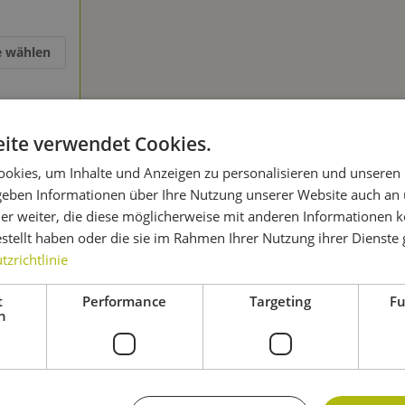
e wählen
ite verwendet Cookies.
okies, um Inhalte und Anzeigen zu personalisieren und unseren
 geben Informationen über Ihre Nutzung unserer Website auch an
in verschiedenen Formen – bei BRAUEN.DE
er weiter, die diese möglicherweise mit anderen Informationen k
n
Hopfen kaufen, musst Du einiges beachten. Die Frucht ist sehr s
estellt haben oder die sie im Rahmen Ihrer Nutzung ihrer Dienst
erden. Als Alternative kannst Du den Hopfen kaufen und sofort ein
zrichtlinie
lizierter sind
Hopfenpellets
zu handhaben. Möchtest Du
Hopfen 
t
Performance
Targeting
Fu
h
 entscheiden. In dieser Form ist der Hopfen deutlich robuster und
urunden kannst Du Hopfen kaufen, der den
Geschmack besonders 
inem Bier eine unverwechselbare Note.