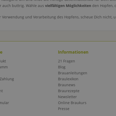
er auch buttrig. Wähle aus
vielfältigen Möglichkeiten
den Hopfen, d
r Verwendung und Verarbeitung des Hopfens, scheue Dich nicht, 
ce
Informationen
dukt
21 Fragen
ramm
Blog
Brauanleitungen
 Zahlung
Braulexikon
Braunews
ht
Braurezepte
Newsletter
mular
Online Braukurs
Presse