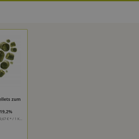
llets zum
 19,2%
,67 € * / 1 Kilogramm)