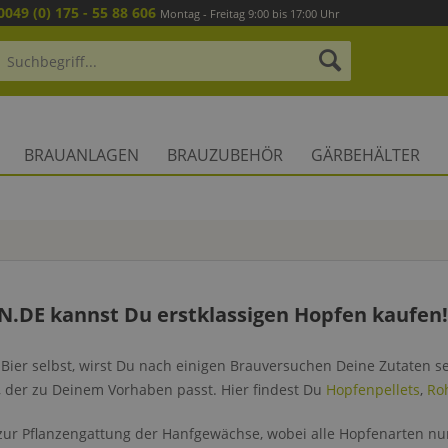
0049 (0) 175 - 55 88 606
Montag - Freitag 9:00 bis 17:00 Uhr
BRAUANLAGEN
BRAUZUBEHÖR
GÄRBEHÄLTER
N.DE kannst Du erstklassigen Hopfen kaufen!
Bier selbst, wirst Du nach einigen Brauversuchen Deine Zutaten s
, der zu Deinem Vorhaben passt. Hier findest Du
Hopfenpellets
,
Ro
zur Pflanzengattung der Hanfgewächse, wobei alle Hopfenarten nu