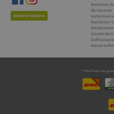
Bierfarben-R
IBU-Rechner
Widerruf erklären
Karbonisieru
Malzfarben-
Refraktomete
Spindel-Rech
Sudhausausb
Wasseraufbe
* Alle Preise inkl. ges