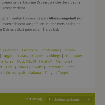
s tragen gelbe, klebrige Drüsen, welche die Erzeuger
Bittere verleiht.
r Hopfen kaufen können, dessen
Alfasäurengehalt nur
rnten schlecht ausgefallen, ist der Preis hoch und
 Deines selbst gebrauten Bieres bei.
a
|
Cascade
|
Cashmere
|
Centennial
|
Chinook
|
|
Fuggles
|
Galaxy
|
Glacier
|
Goldings
|
Hallertauer
Herkules
|
HÜLL MELON
|
Idaho7
|
Magnum
|
et
|
Opal
|
Polaris
|
Riwaka
|
Rotrebiger
|
Saaz
|
ct
|
Strisselspalt
|
Sultana
|
Tango
|
Target
|
Sortierung: