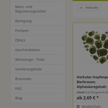
Mess- und
Herkules
Regulierungsmittel
Reinigung
Pumpen
DEALS
Geschenkideen
Werkzeuge - Tools
Sonderangebote
Herkules Hopfenpe
Braunews
Bierbrauen,
Alphasäuregehalt:
FAQ
Inhalt
0.03 Kilogramm
(89
ab 2,69 € *
Blog
Vergleichen