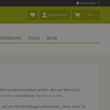
Service/Hilfe
Mein Konto
0,00 € *
REINIGUNG
DEALS
BLOG
elbst zusammenstellen wollen. Bei uns kannst Du
hhopfen
und weitere
Hopfenprodukte
.
r auf der Nordhalbkugel vorkommen. Diese Zutat ist