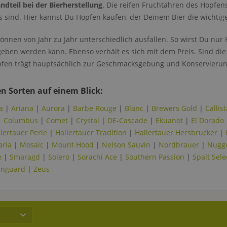
dteil bei der Bierherstellung
. Die reifen Fruchtähren des Hopfen
es sind. Hier kannst Du Hopfen kaufen, der Deinem Bier die wichtige 
önnen von Jahr zu Jahr unterschiedlich ausfallen. So wirst Du nu
ben werden kann. Ebenso verhält es sich mit dem Preis. Sind die E
fen trägt hauptsächlich zur Geschmacksgebung und Konservierung
n Sorten auf einem Blick:
a
|
Ariana
|
Aurora
|
Barbe Rouge
|
Blanc
|
Brewers Gold
|
Callist
|
Columbus
|
Comet
|
Crystal
|
DE-Cascade
|
Ekuanot
|
El Dorado
lertauer Perle
|
Hallertauer Tradition
|
Hallertauer Hersbrucker
|
aria
|
Mosaic
|
Mount Hood
|
Nelson Sauvin
|
Nordbrauer
|
Nugg
e
|
Smaragd
|
Solero
|
Sorachi Ace
|
Southern Passion
|
Spalt Sele
anguard
|
Zeus