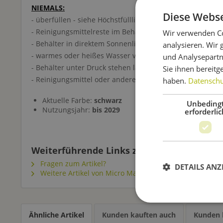
NIEMALS:
Diese Webse
- überfüllen - siehe Höchstfülllinie.....
- Reinigungsmittelreste im Behälter lassen
Wir verwenden Co
- Behälter in direktem Sonnenlicht lagern oder benutzen
analysieren. Wir
- warmes oder heißes Wasser verwenden
und Analysepartn
- Behälter unter Druck stehen lassen, wenn nicht im Geb
Sie ihnen bereitg
- Reinigungsmittel oder andere Flüssigkeiten in diesem 
haben.
Datenschut
Aktuelle Farbe:
schwarz
Unbeding
Nutzungsjahr:
bis 2029
erforderlic
Weiterführende Links zu "Reinigungsbehält
Fragen zum Artikel?
DETAILS ANZ
Weitere Artikel von Micro Matic
Ähnliche Artikel
Kunden kauften auch
Kunden 