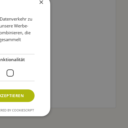
×
 Datenverkehr zu
 unsere Werbe-
ombinieren, die
e gesammelt
nktionalität
KZEPTIEREN
RED BY COOKIESCRIPT