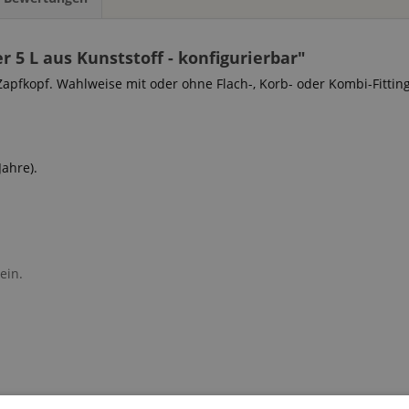
5 L aus Kunststoff - konfigurierbar"
Zapfkopf. Wahlweise mit oder ohne Flach-, Korb- oder Kombi-Fitting
Jahre).
en sein.