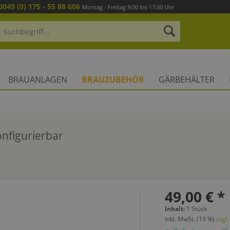
0049 (0) 175 - 55 88 606
Montag - Freitag 9:00 bis 17:00 Uhr
BRAUANLAGEN
BRAUZUBEHÖR
GÄRBEHÄLTER
onfigurierbar
49,00 € *
Inhalt:
1 Stück
inkl. MwSt. (19 %)
zzgl