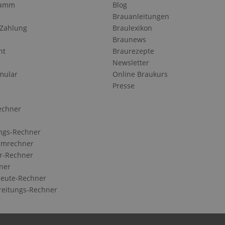
ramm
Blog
Brauanleitungen
 Zahlung
Braulexikon
Braunews
ht
Braurezepte
Newsletter
mular
Online Braukurs
Presse
echner
ngs-Rechner
Umrechner
r-Rechner
ner
eute-Rechner
reitungs-Rechner