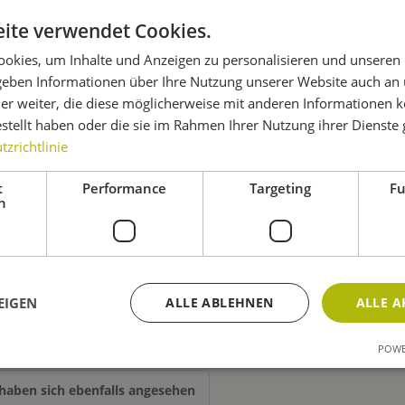
ite verwendet Cookies.
okies, um Inhalte und Anzeigen zu personalisieren und unseren
 geben Informationen über Ihre Nutzung unserer Website auch an
er weiter, die diese möglicherweise mit anderen Informationen k
rauch
estellt haben oder die sie im Rahmen Ihrer Nutzung ihrer Dienst
Behälter aufbewahren.
zrichtlinie
t
Performance
Targeting
Fu
h
er 5 L aus Kunststoff - konfigurierbar"
EIGEN
ALLE ABLEHNEN
ALLE A
POWE
haben sich ebenfalls angesehen