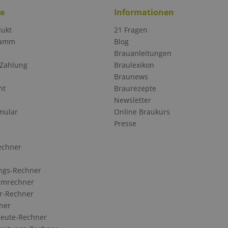
ce
Informationen
dukt
21 Fragen
ramm
Blog
Brauanleitungen
 Zahlung
Braulexikon
Braunews
ht
Braurezepte
Newsletter
mular
Online Braukurs
Presse
echner
ngs-Rechner
Umrechner
r-Rechner
ner
eute-Rechner