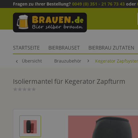
Fragen zu Ihrer Bestellung?
0049 (0) 351 - 21 76 73 43
oder
STARTSEITE
BIERBRAUSET
BIERBRAU ZUTATEN
Übersicht
Brauzubehör
Kegerator Zapfsyst
Isoliermantel für Kegerator Zapfturm