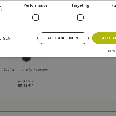
t
Performance
Targeting
Fu
h
 auch
Kunden haben sich ebenfalls angesehen
TIPP!
EIGEN
ALLE ABLEHNEN
ALLE A
POWE
Zapfturm 1-leitig für Kegerator
Inhalt
1 Stück
59,95 € *