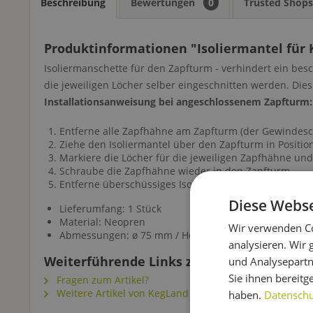
Beschreibung
Bewertungen
0
Trusted Shop
Produktinformationen "Isoliermantel für
Isoliermanschette für den Zapfturm - verhindert ein be
die jeweiligen Löcher selber eingeschnitten werden. Di
Installationsanweisung bei angeschlossenem Zapfturm:
Entferne alle Zapfhähne am Zapfturm (der Gewindesch
Ziehe den Isoliermantel über den Zapfturm in Positio
Markiere die Löcher für die jeweiligen Zapfhähne und 
Schraube die Zapfhähne wieder in den Zapfturm.
Entferne überschüssiges Isoliermaterial.
Diese Webse
Lieferumfang: 1 Stück
Material: Neopren
Wir verwenden Co
Abmessungen: ø 75 mm / Höhe 320 mm
analysieren. Wir
Weiterführende Links zu "Isoliermantel f
und Analysepartn
Sie ihnen bereitg
Fragen zum Artikel?
Weitere Artikel von KegLand
haben.
Datenschut