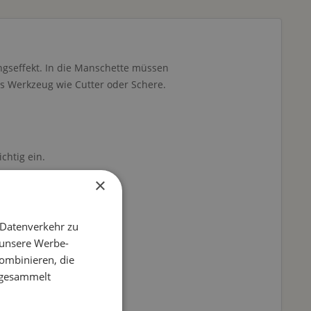
ngseffekt. In die Manschette müssen
s Werkzeug wie Cutter oder Schere.
chtig ein.
×
 Datenverkehr zu
 unsere Werbe-
ombinieren, die
e gesammelt