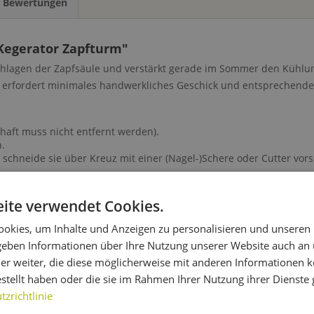
s Bewertungen
 Kegerator Zapfturm"
schlagen der Zapfsäule und verstärkt gerade im Sommer den Kühlu
es erfordert minimales handwerkliches Geschick und entsprechende
aft muss nicht entfernt werden).
n.
schneide sie über Kreuz mit einer (Nagel-)Schere oder Cutter vorsi
ite verwendet Cookies.
okies, um Inhalte und Anzeigen zu personalisieren und unseren
 geben Informationen über Ihre Nutzung unserer Website auch an
ür Kegerator Zapfturm"
er weiter, die diese möglicherweise mit anderen Informationen k
estellt haben oder die sie im Rahmen Ihrer Nutzung ihrer Dienst
zrichtlinie