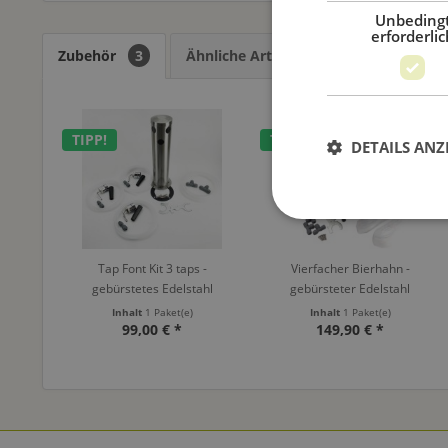
Unbeding
erforderlic
Zubehör
3
Ähnliche Artikel
Kunden kauften
TIPP!
TIPP!
DETAILS ANZ
Tap Font Kit 3 taps -
Vierfacher Bierhahn -
gebürstetes Edelstahl
gebürsteter Edelstahl
Inhalt
1 Paket(e)
Inhalt
1 Paket(e)
99,00 € *
149,90 € *