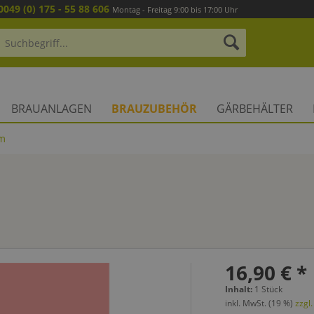
0049 (0) 175 - 55 88 606
Montag - Freitag 9:00 bis 17:00 Uhr
BRAUANLAGEN
BRAUZUBEHÖR
GÄRBEHÄLTER
em
16,90 € *
Inhalt:
1 Stück
inkl. MwSt. (19 %)
zzgl