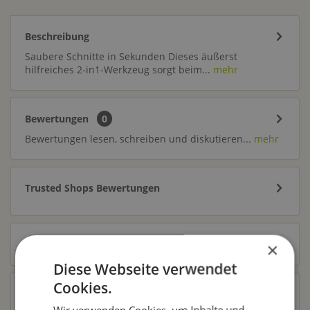
Beschreibung
Saubere Schnitte in Sekunden Dieses äußerst
hilfreiches 2-in1-Werkzeug sorgt beim...
mehr
Bewertungen
0
Bewertungen lesen, schreiben und diskutieren...
mehr
Trusted Shops Bewertungen
Zubehör
7
×
Diese Webseite verwendet
Cookies.
Ähnliche Artikel
Wir verwenden Cookies, um Inhalte und