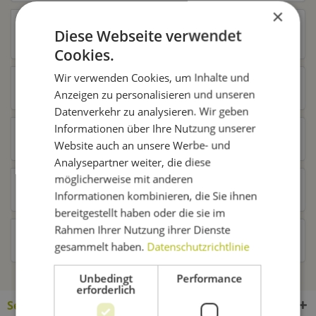
×
Trusted Shops Bewertungen
Diese Webseite verwendet
Cookies.
Wir verwenden Cookies, um Inhalte und
Zubehör
10
Anzeigen zu personalisieren und unseren
Datenverkehr zu analysieren. Wir geben
Informationen über Ihre Nutzung unserer
Ähnliche Artikel
Website auch an unsere Werbe- und
Analysepartner weiter, die diese
möglicherweise mit anderen
Kunden kauften auch
Informationen kombinieren, die Sie ihnen
bereitgestellt haben oder die sie im
Rahmen Ihrer Nutzung ihrer Dienste
Kunden haben sich ebenfalls angesehen
gesammelt haben.
Datenschutzrichtlinie
Unbedingt
Performance
erforderlich
Service Hotline