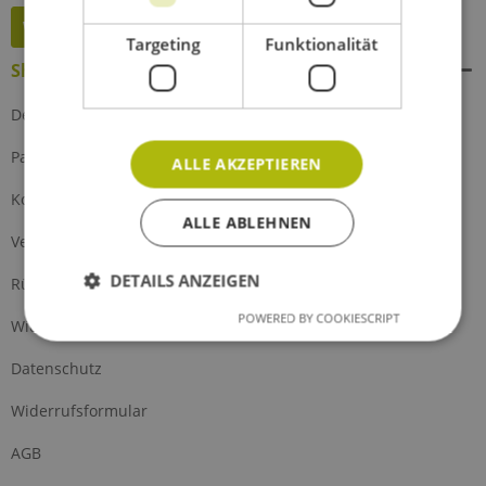
Widerruf erklären
Targeting
Funktionalität
Shop Service
Defektes Produkt
Partnerprogramm
ALLE AKZEPTIEREN
Kontakt
ALLE ABLEHNEN
Versand und Zahlung
DETAILS ANZEIGEN
Rückgabe
POWERED BY COOKIESCRIPT
Widerrufsrecht
Datenschutz
Widerrufsformular
AGB