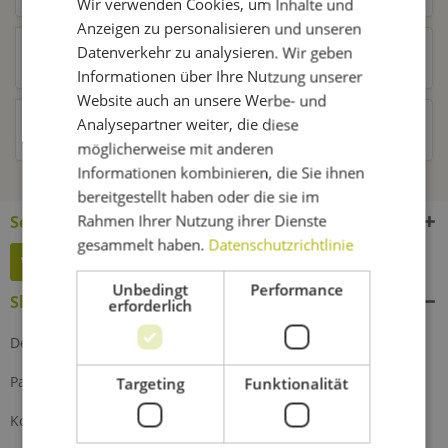
Wir verwenden Cookies, um Inhalte und
Anzeigen zu personalisieren und unseren
Datenverkehr zu analysieren. Wir geben
Kunden kauften auch
Informationen über Ihre Nutzung unserer
Website auch an unsere Werbe- und
Analysepartner weiter, die diese
Kunden haben sich ebenfalls angesehen
möglicherweise mit anderen
Informationen kombinieren, die Sie ihnen
bereitgestellt haben oder die sie im
Rahmen Ihrer Nutzung ihrer Dienste
Service Hotline
gesammelt haben.
Datenschutzrichtlinie
Widerruf erklären
Unbedingt
Performance
Shop Service
erforderlich
Defektes Produkt
Partnerprogramm
Targeting
Funktionalität
Kontakt