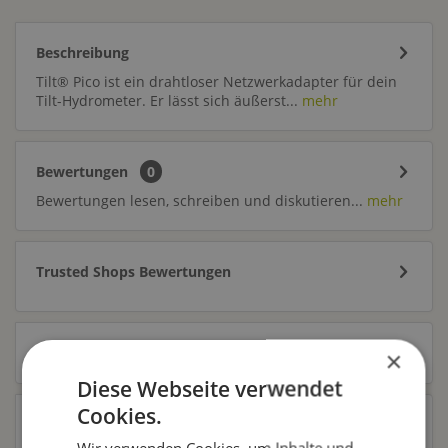
Beschreibung
Tilt® Pico ist ein drahtloser Netzwerkadapter für dein
Tilt-Hydrometer. Er lässt sich äußerst...
mehr
Bewertungen
0
Bewertungen lesen, schreiben und diskutieren...
mehr
Trusted Shops Bewertungen
Zubehör
1
×
Diese Webseite verwendet
Cookies.
Ähnliche Artikel
Wir verwenden Cookies, um Inhalte und