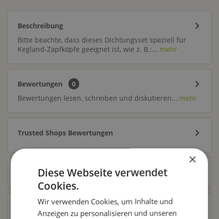
Beschreibung
Bitte beachte, dass dieses Dichtungsset speziell für
Kegland-Zapfköpfe geeignet ist, wie z. B.:...
mehr
Bewertungen
0
Bewertungen lesen, schreiben und diskutieren...
mehr
Trusted Shops Bewertungen
×
Diese Webseite verwendet
Zubehör
2
Cookies.
Wir verwenden Cookies, um Inhalte und
Ähnliche Artikel
Anzeigen zu personalisieren und unseren