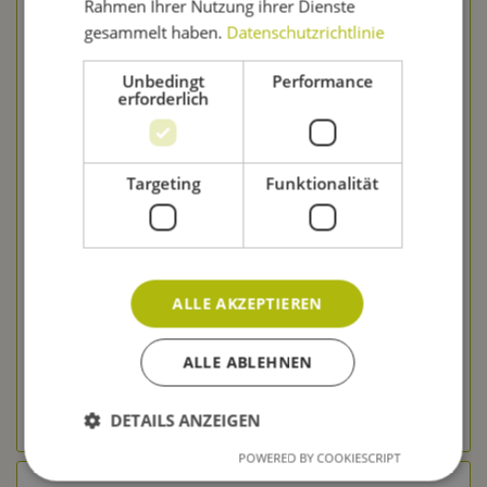
Rahmen Ihrer Nutzung ihrer Dienste
gesammelt haben.
Datenschutzrichtlinie
Unbedingt
Performance
erforderlich
Targeting
Funktionalität
Bierkit GOZDAWA Dunkles Weizen - 3,4 kg
Inhalt
3.4 Kilogramm
(6,74 € * / 1 Kilogramm)
22,90 € *
29,90 € *
ALLE AKZEPTIEREN
Merken
ALLE ABLEHNEN
In den Warenkorb
zum Produkt
DETAILS ANZEIGEN
POWERED BY COOKIESCRIPT