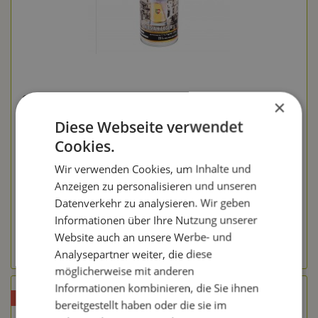
GOZDAWA 1,5 kg Bierkit OS "Schlesisches Lagerbier" -
×
Bierkit - 23 Liter
Diese Webseite verwendet
Cookies.
Inhalt
1.7 Kilogramm
(7,94 € * / 1 Kilogramm)
13,49 € *
Wir verwenden Cookies, um Inhalte und
Anzeigen zu personalisieren und unseren
Merken
Datenverkehr zu analysieren. Wir geben
In den Warenkorb
Informationen über Ihre Nutzung unserer
Website auch an unsere Werbe- und
zum Produkt
Analysepartner weiter, die diese
möglicherweise mit anderen
Informationen kombinieren, die Sie ihnen
bereitgestellt haben oder die sie im