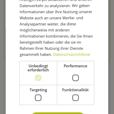
- 23 Liter
Datenverkehr zu analysieren. Wir geben
Informationen über Ihre Nutzung unserer
Inhalt
1.7 Kilogramm
(7,94 € * / 1 Kilogramm)
Website auch an unsere Werbe- und
13,49 € *
Analysepartner weiter, die diese
Merken
möglicherweise mit anderen
Informationen kombinieren, die Sie ihnen
In den Warenkorb
bereitgestellt haben oder die sie im
Rahmen Ihrer Nutzung ihrer Dienste
zum Produkt
gesammelt haben.
Datenschutzrichtlinie
Unbedingt
Performance
erforderlich
Deutsche Rezepte in Gozdawa Bierkits
Aus einem Gozdawa Bierkit Oberschlesische Brauerei
Targeting
Funktionalität
kannst Du
leckere Deutsche Biere
brauen. Zum
Beispiel ein Deutsches Pils, dem Du im Geruch und im
Geschmack eine leichte Hopfennote nicht absprechen
kannst. Die kräftige Bittere setzt sich gut durch und