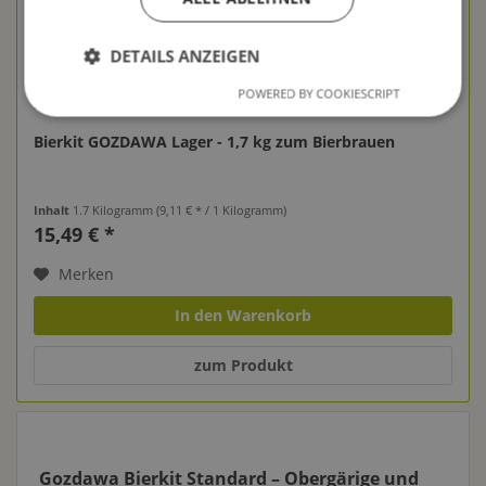
DETAILS ANZEIGEN
POWERED BY COOKIESCRIPT
Bierkit GOZDAWA Lager - 1,7 kg zum Bierbrauen
Inhalt
1.7 Kilogramm
(9,11 € * / 1 Kilogramm)
15,49 € *
Merken
In den Warenkorb
zum Produkt
Gozdawa Bierkit Standard – Obergärige und