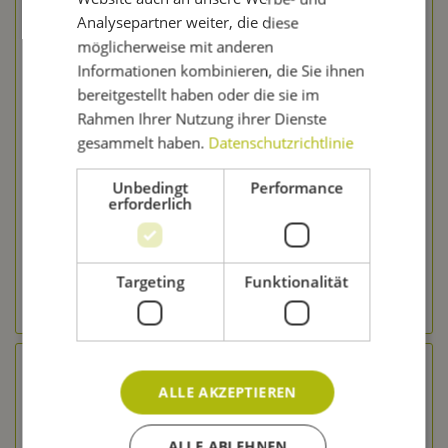
Analysepartner weiter, die diese
möglicherweise mit anderen
Informationen kombinieren, die Sie ihnen
bereitgestellt haben oder die sie im
Bierkit GOZDAWA Weizenbier - 1,7 kg zum Bierbrauen
Rahmen Ihrer Nutzung ihrer Dienste
gesammelt haben.
Datenschutzrichtlinie
Inhalt
1.7 Kilogramm
(9,11 € * / 1 Kilogramm)
15,49 € *
Unbedingt
Performance
erforderlich
Merken
In den Warenkorb
Targeting
Funktionalität
zum Produkt
ALLE AKZEPTIEREN
ALLE ABLEHNEN