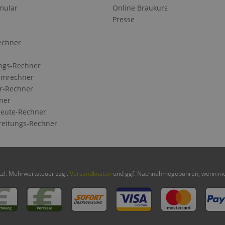
mular
Online Braukurs
Presse
echner
ngs-Rechner
Umrechner
r-Rechner
ner
eute-Rechner
reitungs-Rechner
etzl. Mehrwertsteuer zzgl.
Versandkosten
und ggf. Nachnahmegebühren, wenn nic