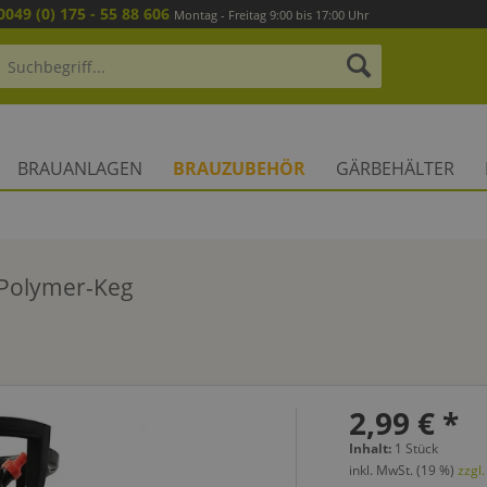
0049 (0) 175 - 55 88 606
Montag - Freitag 9:00 bis 17:00 Uhr
BRAUANLAGEN
BRAUZUBEHÖR
GÄRBEHÄLTER
" Polymer-Keg
2,99 € *
Inhalt:
1 Stück
inkl. MwSt. (19 %)
zzgl