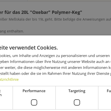
r für das 20L "Oxebar" Polymer-Keg"
ißer Meßskala der bis 19L geht. Bitte befolge die Anweisungen au
fang enthalten.
eber für das 20L "Oxebar" Polymer-Keg"
ite verwendet Cookies.
okies, um Inhalte und Anzeigen zu personalisieren und unseren
 geben Informationen über Ihre Nutzung unserer Website auch an
er weiter, die diese möglicherweise mit anderen Informationen k
estellt haben oder die sie im Rahmen Ihrer Nutzung ihrer Dienst
ch ebenfalls angesehen
zrichtlinie
t
Performance
Targeting
Fu
h