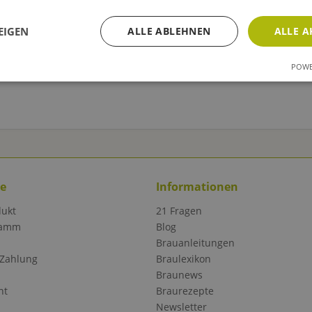
EIGEN
ALLE ABLEHNEN
ALLE A
POWE
ce
Informationen
dukt
21 Fragen
ramm
Blog
Brauanleitungen
 Zahlung
Braulexikon
Braunews
ht
Braurezepte
Newsletter