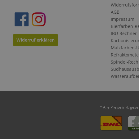
Widerrufsfor
AGB
Impressum
Bierfarben-R
IBU-Rechner
Widerruf erklären
Karbonisieru
Malzfarben-
Refraktomete
Spindel-Rech
Sudhausausb
Wasseraufbe
* Alle Preise inkl. ges