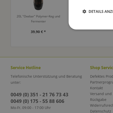
DETAILS ANZ
20L "Oxebar" Polymer-Keg und
Fermenter
39,90 € *
Service Hotline
Shop Servi
Telefonische Unterstützung und Beratung
Defektes Pro
Partnerprog
unter:
Kontakt
0049 (0) 351 - 21 76 73 43
Versand und
Rückgabe
0049 (0) 175 - 55 88 606
Widerrufsrec
Mo-Fr, 09:00 - 17:00 Uhr
Datenschutz