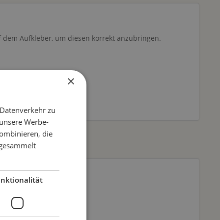
f dem Aufkleber, um diesen korrekt anzubringen.
×
 Datenverkehr zu
 unsere Werbe-
ombinieren, die
e gesammelt
nktionalität