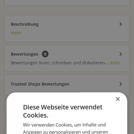
Beschreibung
mehr
Bewertungen
0
Bewertungen lesen, schreiben und diskutieren...
mehr
Trusted Shops Bewertungen
×
Diese Webseite verwendet
Ähnliche Artikel
Cookies.
Wir verwenden Cookies, um Inhalte und
Kunden kauften auch
Anzeigen zu personalisieren und unseren