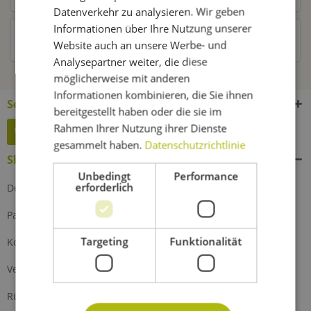
Datenverkehr zu analysieren. Wir geben
Informationen über Ihre Nutzung unserer
Kunden haben sich ebenfalls angesehen
Website auch an unsere Werbe- und
Analysepartner weiter, die diese
möglicherweise mit anderen
Informationen kombinieren, die Sie ihnen
Service Hotline
bereitgestellt haben oder die sie im
Rahmen Ihrer Nutzung ihrer Dienste
Widerruf erklären
gesammelt haben.
Datenschutzrichtlinie
Shop Service
Unbedingt
Performance
erforderlich
Defektes Produkt
Partnerprogramm
Targeting
Funktionalität
Kontakt
Versand und Zahlung
Rückgabe