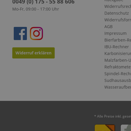
0049 (0) 175 - 55 88 606
Widerrufsrec
Mo-Fr, 09:00 - 17:00 Uhr
Datenschutz
Widerrufsfor
AGB
Impressum
Bierfarben-R
IBU-Rechner
Widerruf erklären
Karbonisieru
Malzfarben-
Refraktomete
Spindel-Rech
Sudhausausb
Wasseraufbe
* Alle Preise inkl. ges