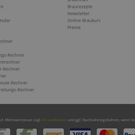
ht
Braurezepte
Newsletter
mular
Online Braukurs
Presse
echner
ngs-Rechner
Umrechner
r-Rechner
ner
eute-Rechner
reitungs-Rechner
etzl. Mehrwertsteuer zzgl.
Versandkosten
und ggf. Nachnahmegebühren, wenn nic