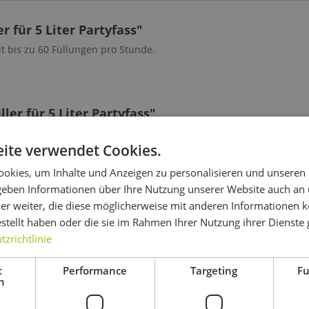
 für 5 Liter Partyfass"
it bis zu 60 Füllungen pro Stunde.
er für 5 Liter Partyfass"
ite verwendet Cookies.
okies, um Inhalte und Anzeigen zu personalisieren und unseren
 geben Informationen über Ihre Nutzung unserer Website auch an
er weiter, die diese möglicherweise mit anderen Informationen k
estellt haben oder die sie im Rahmen Ihrer Nutzung ihrer Dienst
zrichtlinie
 auch
Kunden haben sich ebenfalls angesehen
t
Performance
Targeting
Fu
h