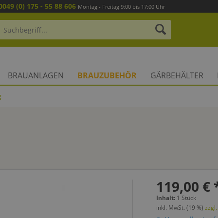
0049 (0) 175 - 55 88 606
Montag - Freitag 9:00 bis 17:00 Uhr
BRAUANLAGEN
BRAUZUBEHÖR
GÄRBEHÄLTER
g
119,00 € 
Inhalt:
1 Stück
inkl. MwSt. (19 %)
zzgl