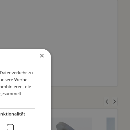
×
 Datenverkehr zu
 unsere Werbe-
ombinieren, die
e gesammelt
nktionalität