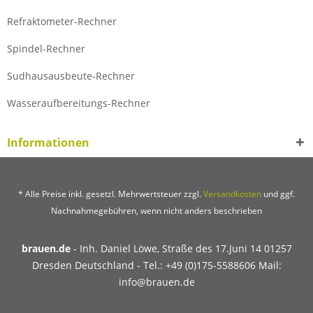
Refraktometer-Rechner
Spindel-Rechner
Sudhausausbeute-Rechner
Wasseraufbereitungs-Rechner
Informationen
* Alle Preise inkl. gesetzl. Mehrwertsteuer zzgl.
Versandkosten
und ggf.
Nachnahmegebühren, wenn nicht anders beschrieben
brauen.de
- Inh. Daniel Löwe, Straße des 17.Juni 14 01257
Dresden Deutschland - Tel.: +49 (0)175-5588606 Mail:
info@brauen.de