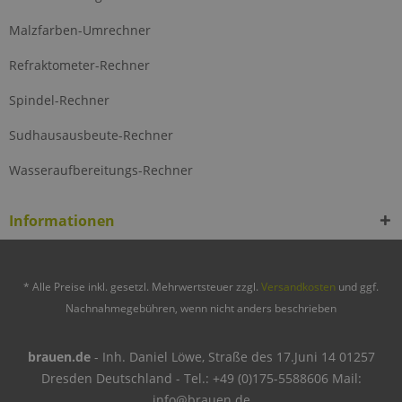
Malzfarben-Umrechner
Refraktometer-Rechner
Spindel-Rechner
Sudhausausbeute-Rechner
Wasseraufbereitungs-Rechner
Informationen
* Alle Preise inkl. gesetzl. Mehrwertsteuer zzgl.
Versandkosten
und ggf.
Nachnahmegebühren, wenn nicht anders beschrieben
brauen.de
- Inh. Daniel Löwe, Straße des 17.Juni 14 01257
Dresden Deutschland - Tel.: +49 (0)175-5588606 Mail:
info@brauen.de