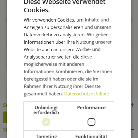
Diese Webseite verwendet
Cookies.
Zubehör
4
Wir verwenden Cookies, um Inhalte und
Anzeigen zu personalisieren und unseren
Ähnliche Artikel
Datenverkehr zu analysieren. Wir geben
Informationen über Ihre Nutzung unserer
Website auch an unsere Werbe- und
Kunden kauften auch
Analysepartner weiter, die diese
möglicherweise mit anderen
Informationen kombinieren, die Sie ihnen
Kunden haben sich ebenfalls angesehen
bereitgestellt haben oder die sie im
Rahmen Ihrer Nutzung ihrer Dienste
gesammelt haben.
Datenschutzrichtlinie
Service Hotline
Unbedingt
Performance
erforderlich
Widerruf erklären
Shop Service
Targeting
Funktionalität