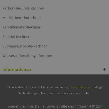
Karbonisierungs-Rechner
Malzfarben-Umrechner
Refraktometer-Rechner
Spindel-Rechner
Sudhausausbeute-Rechner
Wasseraufbereitungs-Rechner
Informationen
* Alle Preise inkl. gesetzl. Mehrwertsteuer zzgl.
Versandkosten
und ggf.
Nachnahmegebühren, wenn nicht anders beschrieben
brauen.de
- Inh. Daniel Löwe, Straße des 17.Juni 14 01257