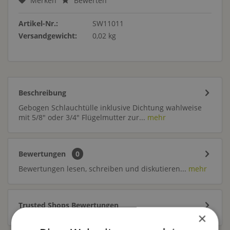
Merken
Bewerten
Artikel-Nr.:
SW11011
Versandgewicht:
0,02 kg
Beschreibung
Gebogen Schlauchtülle inklusive Dichtung wahlweise
mit 5/8" oder 3/4" Flügelmutter zur...
mehr
Bewertungen
0
Bewertungen lesen, schreiben und diskutieren...
mehr
Trusted Shops Bewertungen
×