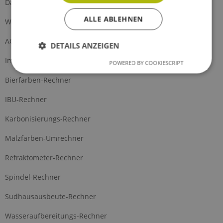
Datenschutz
ALLE ABLEHNEN
Widerrufsformular
AGB
DETAILS ANZEIGEN
Impressum
POWERED BY COOKIESCRIPT
Bierfarben-Rechner
IBU-Rechner
Karbonisierungs-Rechner
Malzfarben-Umrechner
Refraktometer-Rechner
Spindel-Rechner
Sudhausausbeute-Rechner
Wasseraufbereitungs-Rechner