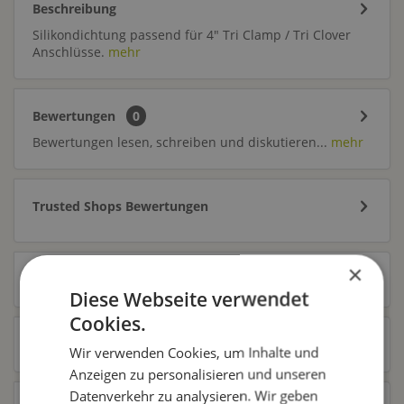
Beschreibung
Silikondichtung passend für 4" Tri Clamp / Tri Clover
Anschlüsse.
mehr
Bewertungen
0
Bewertungen lesen, schreiben und diskutieren...
mehr
Trusted Shops Bewertungen
×
Ähnliche Artikel
Diese Webseite verwendet
Cookies.
Kunden kauften auch
Wir verwenden Cookies, um Inhalte und
Anzeigen zu personalisieren und unseren
Datenverkehr zu analysieren. Wir geben