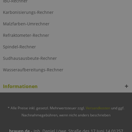
IBU-Rechner
Karbonisierungs-Rechner
Malzfarben-Umrechner
Refraktometer-Rechner
Spindel-Rechner
Sudhausausbeute-Rechner
Wasseraufbereitungs-Rechner
Informationen
* Alle Preise inkl. gesetzl. Mehrwertsteuer zzgl.
Versandkosten
und ggf.
Nachnahmegebühren, wenn nicht anders beschrieben
brauen.de
- Inh. Daniel Löwe, Straße des 17.Juni 14 01257