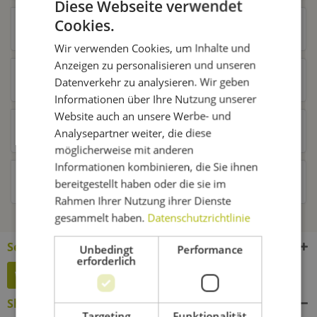
Diese Webseite verwendet
Cookies.
Zubehör
15
Wir verwenden Cookies, um Inhalte und
Anzeigen zu personalisieren und unseren
Ähnliche Artikel
Datenverkehr zu analysieren. Wir geben
Informationen über Ihre Nutzung unserer
Website auch an unsere Werbe- und
Kunden kauften auch
Analysepartner weiter, die diese
möglicherweise mit anderen
Informationen kombinieren, die Sie ihnen
Kunden haben sich ebenfalls angesehen
bereitgestellt haben oder die sie im
Rahmen Ihrer Nutzung ihrer Dienste
gesammelt haben.
Datenschutzrichtlinie
Service Hotline
Unbedingt
Performance
erforderlich
Widerruf erklären
Shop Service
Targeting
Funktionalität