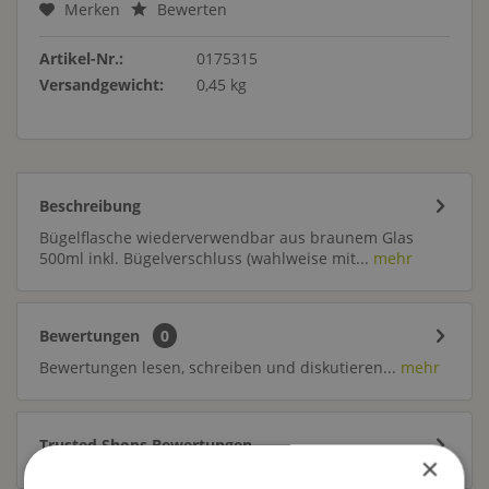
Merken
Bewerten
Artikel-Nr.:
0175315
Versandgewicht:
0,45 kg
Beschreibung
Bügelflasche wiederverwendbar aus braunem Glas
500ml inkl. Bügelverschluss (wahlweise mit...
mehr
Bewertungen
0
Bewertungen lesen, schreiben und diskutieren...
mehr
Trusted Shops Bewertungen
×