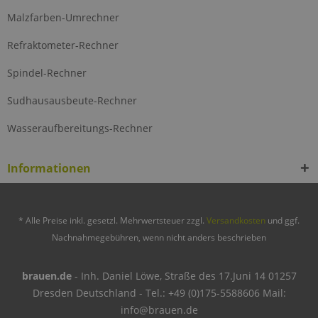
Malzfarben-Umrechner
Refraktometer-Rechner
Spindel-Rechner
Sudhausausbeute-Rechner
Wasseraufbereitungs-Rechner
Informationen
* Alle Preise inkl. gesetzl. Mehrwertsteuer zzgl.
Versandkosten
und ggf.
Nachnahmegebühren, wenn nicht anders beschrieben
brauen.de
- Inh. Daniel Löwe, Straße des 17.Juni 14 01257
Dresden Deutschland - Tel.: +49 (0)175-5588606 Mail:
info@brauen.de