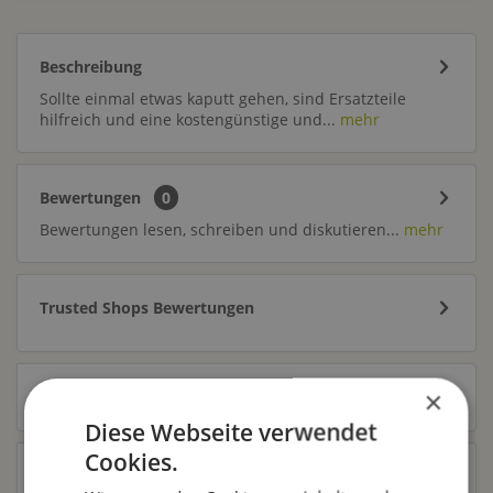
Beschreibung
Sollte einmal etwas kaputt gehen, sind Ersatzteile
hilfreich und eine kostengünstige und...
mehr
Bewertungen
0
Bewertungen lesen, schreiben und diskutieren...
mehr
Trusted Shops Bewertungen
×
Zubehör
2
Diese Webseite verwendet
Cookies.
Ähnliche Artikel