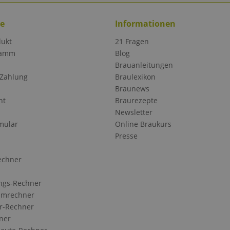
ce
Informationen
dukt
21 Fragen
ramm
Blog
Brauanleitungen
 Zahlung
Braulexikon
Braunews
ht
Braurezepte
Newsletter
mular
Online Braukurs
Presse
echner
ngs-Rechner
Umrechner
r-Rechner
ner