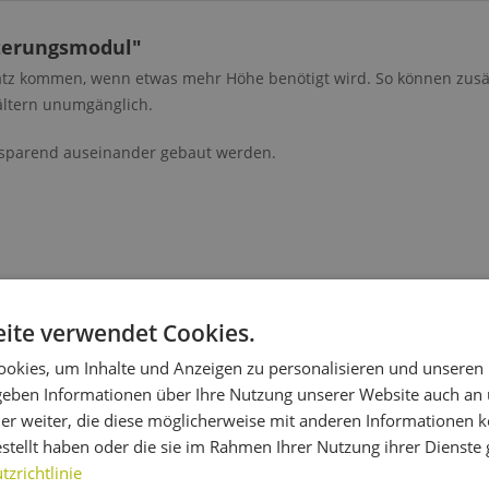
terungsmodul"
atz kommen, wenn etwas mehr Höhe benötigt wird. So können zus
ältern unumgänglich.
sparend auseinander gebaut werden.
ite verwendet Cookies.
d 1 Erweiterungsmodul benötigt (Gesamthöhe 751 mm)
5 Liter werden 2 Module benötigt (Gesamthöhe 971 mm)
okies, um Inhalte und Anzeigen zu personalisieren und unseren
den 3 Module benötigt (Gesamthöhe 1191 mm)
 geben Informationen über Ihre Nutzung unserer Website auch an
er weiter, die diese möglicherweise mit anderen Informationen k
weiterungsmodul"
estellt haben oder die sie im Rahmen Ihrer Nutzung ihrer Dienst
zrichtlinie