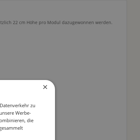
ätzlich 22 cm Höhe pro Modul dazugewonnen werden.
×
 Datenverkehr zu
 unsere Werbe-
ombinieren, die
e gesammelt