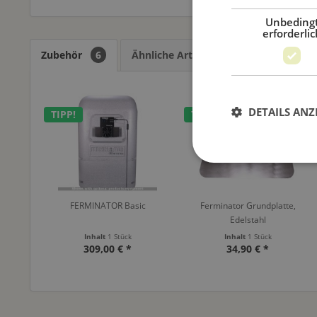
Unbeding
erforderlic
Zubehör
6
Ähnliche Artikel
Kunden kauften
DETAILS ANZ
TIPP!
TIPP!
FERMINATOR Basic
Ferminator Grundplatte,
Edelstahl
Inhalt
1 Stück
Inhalt
1 Stück
309,00 € *
34,90 € *