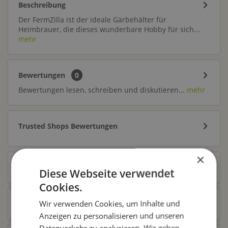
Beschreibung
Der FermZilla ist der ideale Gärbehälter für
Heimbrauer, die dieses wunderbare Hobby für sich...
mehr
Bewertungen
0
Bewertungen lesen, schreiben und diskutieren...
mehr
Trusted Shops Bewertungen
×
Ähnliche Artikel
Diese Webseite verwendet
Cookies.
Wir verwenden Cookies, um Inhalte und
Kunden kauften auch
Anzeigen zu personalisieren und unseren
Datenverkehr zu analysieren. Wir geben