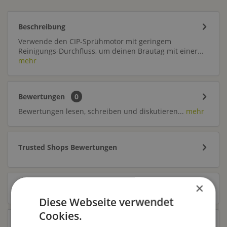
Beschreibung
Verwende den CIP-Sprühmotor mit geringem
Reinigungs-Durchfluss, um deinen Brautag mit einer...
mehr
Bewertungen
0
Bewertungen lesen, schreiben und diskutieren...
mehr
Trusted Shops Bewertungen
×
Zubehör
7
Diese Webseite verwendet
Cookies.
Ähnliche Artikel