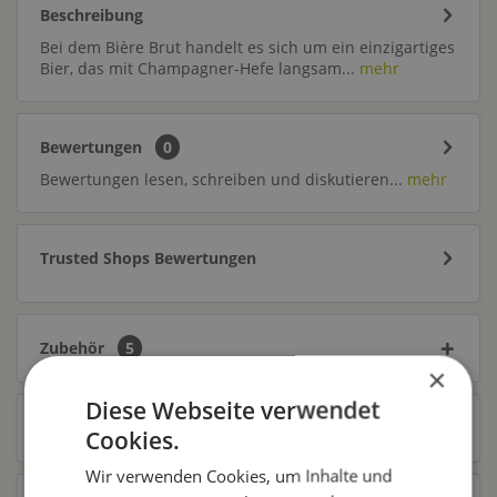
Beschreibung
Bei dem Bière Brut handelt es sich um ein einzigartiges
Bier, das mit Champagner-Hefe langsam...
mehr
Bewertungen
0
Bewertungen lesen, schreiben und diskutieren...
mehr
Trusted Shops Bewertungen
Zubehör
5
×
Diese Webseite verwendet
Ähnliche Artikel
Cookies.
Wir verwenden Cookies, um Inhalte und