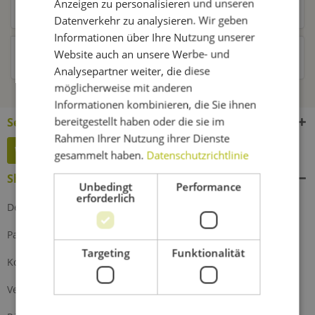
Anzeigen zu personalisieren und unseren
Kunden kauften auch
Datenverkehr zu analysieren. Wir geben
Informationen über Ihre Nutzung unserer
Website auch an unsere Werbe- und
Kunden haben sich ebenfalls angesehen
Analysepartner weiter, die diese
möglicherweise mit anderen
Informationen kombinieren, die Sie ihnen
bereitgestellt haben oder die sie im
Service Hotline
Rahmen Ihrer Nutzung ihrer Dienste
Widerruf erklären
gesammelt haben.
Datenschutzrichtlinie
Shop Service
Unbedingt
Performance
erforderlich
Defektes Produkt
Partnerprogramm
Targeting
Funktionalität
Kontakt
Versand und Zahlung