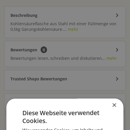
Beschreibung
Kohlensäureflasche aus Stahl mit einer Füllmenge von
0,5kg Gärungskohlensäure....
mehr
Bewertungen
0
Bewertungen lesen, schreiben und diskutieren...
mehr
Trusted Shops Bewertungen
Zubehör
9
×
Diese Webseite verwendet
Cookies.
Ähnliche Artikel
Wir verwenden Cookies, um Inhalte und