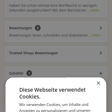
Haben Sie schon einmal eine Bierflasche in wenigen
Sekunden ausgetrunken? Mit dem Bierstürzer...
mehr
Bewertungen
0
Bewertungen lesen, schreiben und diskutieren...
mehr
Trusted Shops Bewertungen
Zubehör
1
×
Diese Webseite verwendet
Ähnliche Artikel
Cookies.
Wir verwenden Cookies, um Inhalte und
Kunden kauften auch
Anzeigen zu personalisieren und unseren