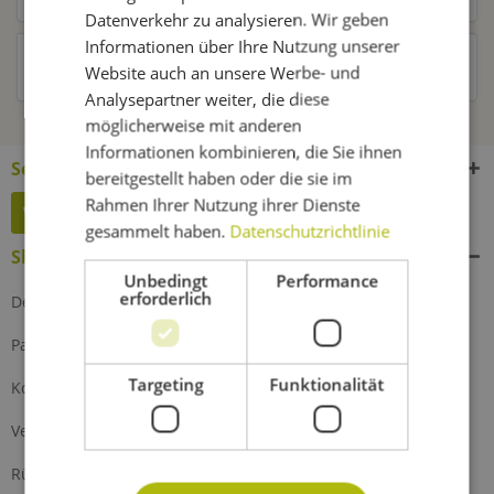
Datenverkehr zu analysieren. Wir geben
Informationen über Ihre Nutzung unserer
Kunden haben sich ebenfalls angesehen
Website auch an unsere Werbe- und
Analysepartner weiter, die diese
möglicherweise mit anderen
Informationen kombinieren, die Sie ihnen
Service Hotline
bereitgestellt haben oder die sie im
Rahmen Ihrer Nutzung ihrer Dienste
Widerruf erklären
gesammelt haben.
Datenschutzrichtlinie
Shop Service
Unbedingt
Performance
erforderlich
Defektes Produkt
Partnerprogramm
Targeting
Funktionalität
Kontakt
Versand und Zahlung
Rückgabe