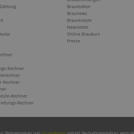
 Zahlung
Braulexikon
Braunews
ht
Braurezepte
Newsletter
mular
Online Braukurs
Presse
echner
ngs-Rechner
Umrechner
r-Rechner
ner
eute-Rechner
reitungs-Rechner
etzl. Mehrwertsteuer zzgl.
Versandkosten
und ggf. Nachnahmegebühren, wenn nic