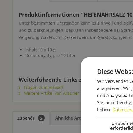
Produktinformationen "HEFENÄHRSALZ 10
Unter bestimmten Umständen kann es sinnvoll und zielfü
und zu beschleunigen. Das kann insbesondere bei Starkb
Vergärung von Frucht-Dessertwein, um
Gärstockungen mi
Inhalt 10 x 10 g
Dosierung 4g pro 10 Liter
Diese Webse
Weiterführende Links zu "HEFENÄHRSALZ 
Wir verwenden Co
Fragen zum Artikel?
analysieren. Wir
Weitere Artikel von Arauner
und Analysepartn
Sie ihnen bereitg
haben.
Datenschut
Zubehör
2
Ähnliche Artikel
Kunden kauften
Unbeding
erforderlic