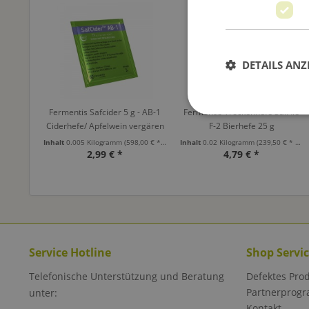
DETAILS ANZ
Fermentis Safcider 5 g - AB-1
Fermentis Trockenhefe SafAle
Ciderhefe/ Apfelwein vergären
F-2 Bierhefe 25 g
Inhalt
0.005 Kilogramm
(598,00 € * / 1 Kilogramm)
Inhalt
0.02 Kilogramm
(239,50 € * / 1 Kilogramm)
2,99 € *
4,79 € *
Service Hotline
Shop Servi
Telefonische Unterstützung und Beratung
Defektes Pro
Partnerprog
unter:
Kontakt