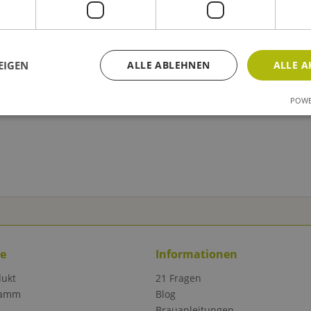
EIGEN
ALLE ABLEHNEN
ALLE A
POWE
ce
Informationen
dukt
21 Fragen
ramm
Blog
Brauanleitungen