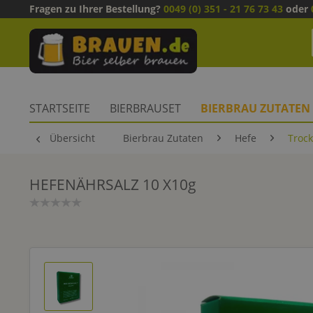
Fragen zu Ihrer Bestellung?
0049 (0) 351 - 21 76 73 43
oder
STARTSEITE
BIERBRAUSET
BIERBRAU ZUTATEN
Übersicht
Bierbrau Zutaten
Hefe
Troc
HEFENÄHRSALZ 10 X10g