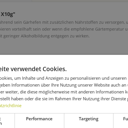
 X10g"
hrend sein Gärhefen mit zusätzlichen Nährstoffen zu versorgen, 
ieren vorteilhaft sein oder wenn die empfohlene Gärtemperatur u
t geringer Alkoholbildung entgegen zu wirken.
ite verwendet Cookies.
10 X10g"
okies, um Inhalte und Anzeigen zu personalisieren und unseren
 geben Informationen über Ihre Nutzung unserer Website auch an
er weiter, die diese möglicherweise mit anderen Informationen k
estellt haben oder die sie im Rahmen Ihrer Nutzung ihrer Dienst
zrichtlinie
 auch
Kunden haben sich ebenfalls angesehen
t
Performance
Targeting
Fu
h