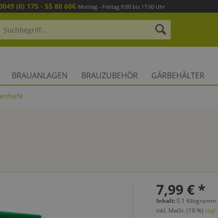
0049 (0) 175 - 55 88 606
Montag - Freitag 9:00 bis 17:00 Uhr
BRAUANLAGEN
BRAUZUBEHÖR
GÄRBEHÄLTER
kenhefe
7,99 € *
Inhalt:
0.1 Kilogramm 
inkl. MwSt. (19 %)
zzgl