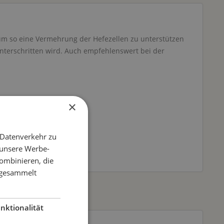
um so eine Vermehrung der Hefezellen zu unterstützen
nterschritten wird. Auch empfehlenswert bei der
×
 Datenverkehr zu
 unsere Werbe-
ombinieren, die
e gesammelt
nktionalität