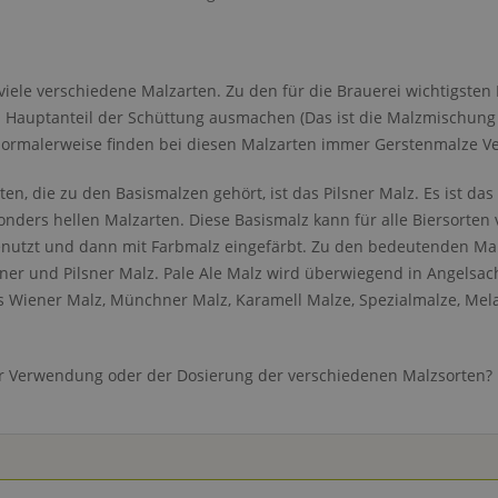
 viele verschiedene Malzarten. Zu den für die Brauerei wichtigste
 Hauptanteil der Schüttung ausmachen (Das ist die Malzmischung fü
ormalerweise finden bei diesen Malzarten immer Gerstenmalze 
ten, die zu den Basismalzen gehört, ist das Pilsner Malz. Es ist d
onders hellen Malzarten. Diese Basismalz kann für alle Biersorten
enutzt und dann mit Farbmalz eingefärbt. Zu den bedeutenden Malz
ener und Pilsner Malz. Pale Ale Malz wird überwiegend in Angels
s Wiener Malz, Münchner Malz, Karamell Malze, Spezialmalze, Me
r Verwendung oder der Dosierung der verschiedenen Malzsorten?