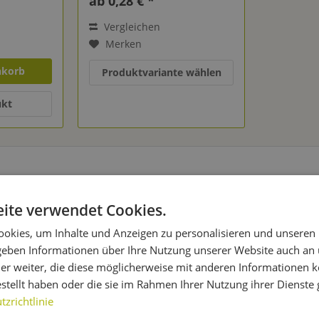
ab 0,28 € *
Vergleichen
Merken
nkorb
Produktvariante wählen
ukt
en für jeden Geschmack
ite verwendet Cookies.
orten ist für jeden etwas dabei, damit Du Dein eigenes Bier nach 
das Du als Grundlage für alle hellen Biere verwenden kannst.
okies, um Inhalte und Anzeigen zu personalisieren und unseren
 geben Informationen über Ihre Nutzung unserer Website auch an
ignet sich wunderbar für alle Lagerbiere und Ales. Auf der Grundl
er weiter, die diese möglicherweise mit anderen Informationen k
les und Lagerbiere mit hoher Wahrscheinlichkeit.
estellt haben oder die sie im Rahmen Ihrer Nutzung ihrer Dienst
zrichtlinie
Malzsorten zählt auch das
Wiener Malz
, das sich sehr gut für Expo