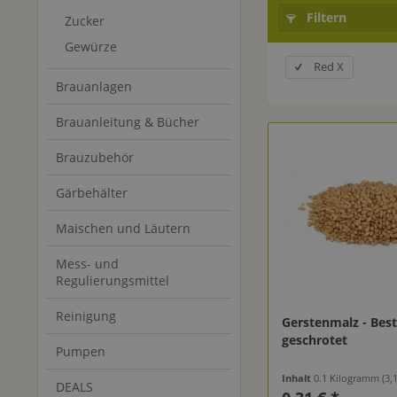
Filtern
Zucker
Gewürze
Red X
Brauanlagen
Brauanleitung & Bücher
Brauzubehör
Gärbehälter
Maischen und Läutern
Mess- und
Regulierungsmittel
Reinigung
Gerstenmalz - Bes
geschrotet
Pumpen
Inhalt
0.1 Kilogramm
(3,10
DEALS