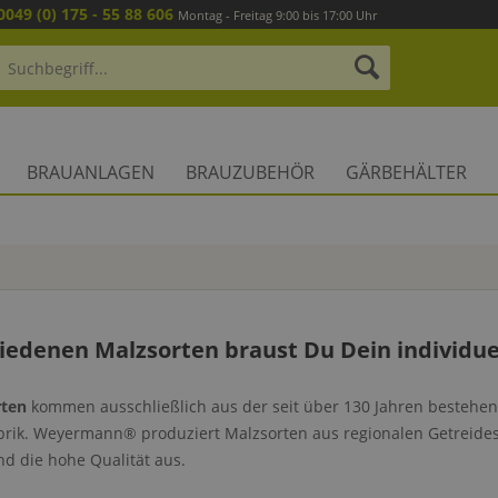
0049 (0) 175 - 55 88 606
Montag - Freitag 9:00 bis 17:00 Uhr
BRAUANLAGEN
BRAUZUBEHÖR
GÄRBEHÄLTER
iedenen Malzsorten braust Du Dein individuel
rten
kommen ausschließlich aus der seit über 130 Jahren bestehe
rik. Weyermann® produziert Malzsorten aus regionalen Getreideso
d die hohe Qualität aus.