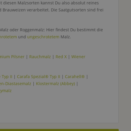
it diesen Malzsorten kannst Du also absolut reines
rauweizen verarbeitet. Die Saatgutsorten sind frei
 Malz oder Roggenmalz: Hier findest Du bestimmt die
hrotetem
und
ungeschrotetem
Malz.
mium Pilsner
|
Rauchmalz
|
Red X
|
Wiener
 Typ II
|
Carafa Spezial® Typ II
|
Carahell®
|
en-Diastasemalz
|
Klostermalz (Abbey)
|
kymalz