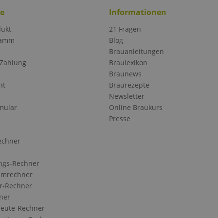
ce
Informationen
dukt
21 Fragen
ramm
Blog
Brauanleitungen
 Zahlung
Braulexikon
Braunews
ht
Braurezepte
Newsletter
mular
Online Braukurs
Presse
echner
ngs-Rechner
Umrechner
r-Rechner
ner
eute-Rechner