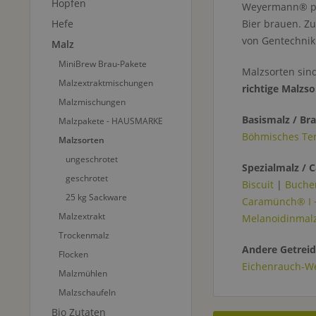
Hopfen
Weyermann® pr
Hefe
Bier brauen. Z
von Gentechnik
Malz
MiniBrew Brau-Pakete
Malzsorten sin
Malzextraktmischungen
richtige Malzso
Malzmischungen
Basismalz / Br
Malzpakete - HAUSMARKE
Böhmisches Te
Malzsorten
ungeschrotet
Spezialmalz / 
geschrotet
Biscuit
|
Buche
25 kg Sackware
Caramünch® I + I
Malzextrakt
Melanoidinmal
Trockenmalz
Andere Getreid
Flocken
Eichenrauch-W
Malzmühlen
Malzschaufeln
Bio Zutaten