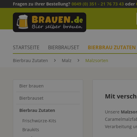
Fragen zu Ihrer Bestellung?
0049 (0) 351 - 21 76 73 43
oder
STARTSEITE
BIERBRAUSET
BIERBRAU ZUTATEN
Bierbrau Zutaten
Malz
Malzsorten
Bier brauen
Mit versch
Bierbrauset
Bierbrau Zutaten
Unsere
Malzso
Caramelmalzfab
Frischwürze-Kits
Verarbeitung un
Braukits