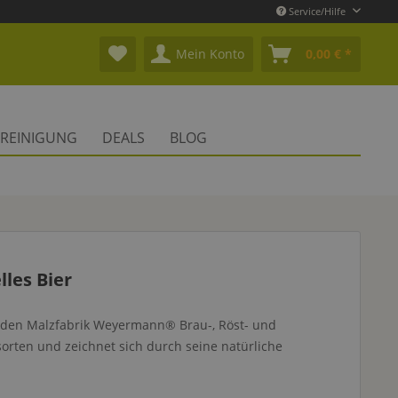
Service/Hilfe
Mein Konto
0,00 € *
REINIGUNG
DEALS
BLOG
les Bier
nden Malzfabrik Weyermann® Brau-, Röst- und
rten und zeichnet sich durch seine natürliche