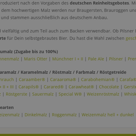
oduziert nach den Vorgaben des
deutschen Reinheitsgebotes
. M
u dem hochwertigen Malz werden nur Braugersten, Brauroggen und B
 und stammen ausschließlich aus deutschem Anbau.
d vielfältig und zum Teil auch zum Backen verwendbar. Ob Pilsner
rte
für Dein selbstgebrautes Bier. Du hast die Wahl zwischen
gesc
aumalz (Zugabe bis zu 100%)
nnenmalz
|
Maris Otter
|
Münchner I + II
|
Pale Ale
|
Pilsner
|
Pre
Caramalz / Karamelmalz / Röstmalz / Farbmalz / Röstgetreide
nrauch
|
Caraamber®
|
Caraaroma®
|
Carabohemian®
|
Carafa®
I + III
|
Carapils®
|
Carared®
|
Carawheat®
|
Chocolate
|
Gerst
z
|
Röstgerste
|
Sauermalz
|
Special W®
|
Weizenröstmalz
|
Whis
earten
eizenmalz
|
Dinkelmalz
|
Roggenmalz
|
Weizenmalz hell + dunkel