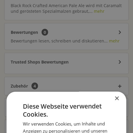
Black Rock Crafted American Pale Ale wird mit Caramalt
und gerösteten Spezialmalzen gebraut,...
mehr
Bewertungen
0
Bewertungen lesen, schreiben und diskutieren...
mehr
Trusted Shops Bewertungen
Zubehör
4
×
Diese Webseite verwendet
Ähnliche Artikel
Cookies.
Wir verwenden Cookies, um Inhalte und
Kunden kauften auch
Anzeigen zu personalisieren und unseren