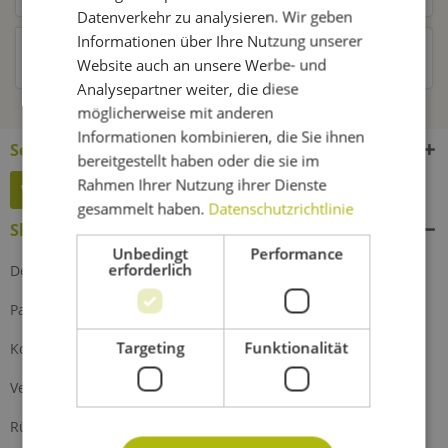
Datenverkehr zu analysieren. Wir geben
Informationen über Ihre Nutzung unserer
Kunden haben sich ebenfalls angesehen
Website auch an unsere Werbe- und
Analysepartner weiter, die diese
möglicherweise mit anderen
Informationen kombinieren, die Sie ihnen
Service Hotline
bereitgestellt haben oder die sie im
Rahmen Ihrer Nutzung ihrer Dienste
Widerruf erklären
gesammelt haben.
Datenschutzrichtlinie
Shop Service
Unbedingt
Performance
erforderlich
Defektes Produkt
Partnerprogramm
Targeting
Funktionalität
Kontakt
Versand und Zahlung
Rückgabe