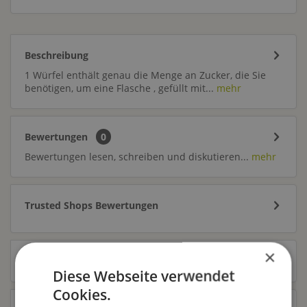
Beschreibung
1 Würfel enthält genau die Menge an Zucker, die Sie
benötigen, um eine Flasche , gefüllt mit...
mehr
Bewertungen
0
Bewertungen lesen, schreiben und diskutieren...
mehr
Trusted Shops Bewertungen
×
Zubehör
2
Diese Webseite verwendet
Cookies.