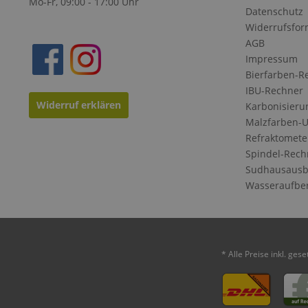
Mo-Fr, 09:00 - 17:00 Uhr
Datenschutz
Widerrufsfor
AGB
Impressum
Bierfarben-R
IBU-Rechner
Widerruf erklären
Karbonisieru
Malzfarben-
Refraktomete
Spindel-Rech
Sudhausausb
Wasseraufbe
* Alle Preise inkl. ges