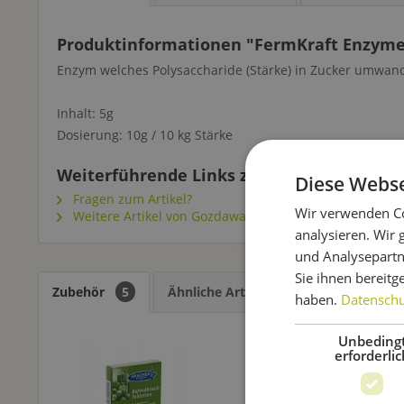
Produktinformationen "FermKraft Enzymes
Enzym welches
Polysaccharide (Stärke) in Zucker umwand
Inhalt: 5g
Dosierung: 10g / 10 kg Stärke
Weiterführende Links zu "FermKraft Enzym
Diese Webse
Fragen zum Artikel?
Wir verwenden Co
Weitere Artikel von Gozdawa
analysieren. Wir
und Analysepartn
Sie ihnen bereitg
Zubehör
5
Ähnliche Artikel
Kunden kauften
haben.
Datenschut
Unbeding
erforderlic