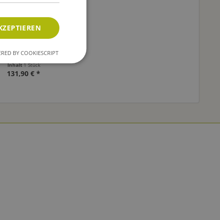
KZEPTIEREN
etrührer zur Bierhefe-
RED BY COOKIESCRIPT
Vermehrung
Inhalt
1 Stück
131,90 € *