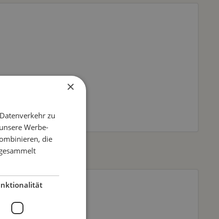
×
 Datenverkehr zu
 unsere Werbe-
ombinieren, die
e gesammelt
nktionalität