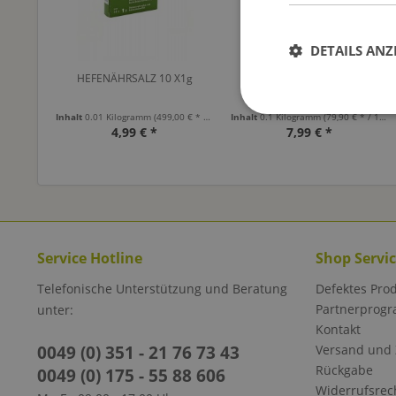
DETAILS ANZ
HEFENÄHRSALZ 10 X1g
HEFENÄHRSALZ 10 X10g
Inhalt
0.01 Kilogramm
(499,00 € * / 1 Kilogramm)
Inhalt
0.1 Kilogramm
(79,90 € * / 1 Kilogramm)
4,99 € *
7,99 € *
Service Hotline
Shop Servi
Telefonische Unterstützung und Beratung
Defektes Pro
Partnerprog
unter:
Kontakt
0049 (0) 351 - 21 76 73 43
Versand und
Rückgabe
0049 (0) 175 - 55 88 606
Widerrufsrec