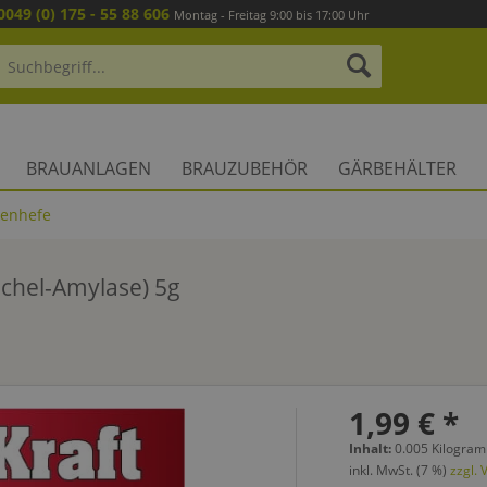
0049 (0) 175 - 55 88 606
Montag - Freitag 9:00 bis 17:00 Uhr
BRAUANLAGEN
BRAUZUBEHÖR
GÄRBEHÄLTER
kenhefe
chel-Amylase) 5g
1,99 € *
Inhalt:
0.005 Kilogram
inkl. MwSt. (7 %)
zzgl.