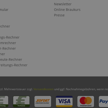
Newsletter
mular
Online Braukurs
Presse
echner
ngs-Rechner
Umrechner
r-Rechner
ner
eute-Rechner
reitungs-Rechner
etzl. Mehrwertsteuer zzgl.
Versandkosten
und ggf. Nachnahmegebühren, wenn nic