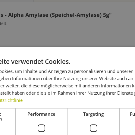
 - Alpha Amylase (Speichel-Amylase) 5g"
elt.
es - Alpha Amylase (Speichel-Amylase) 5g"
ite verwendet Cookies.
okies, um Inhalte und Anzeigen zu personalisieren und unseren
 geben Informationen über Ihre Nutzung unserer Website auch an
er weiter, die diese möglicherweise mit anderen Informationen k
estellt haben oder die sie im Rahmen Ihrer Nutzung ihrer Dienst
 auch
Kunden haben sich ebenfalls angesehen
zrichtlinie
t
Performance
Targeting
Fu
h