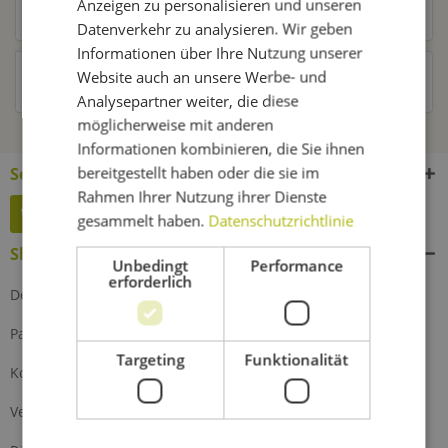
Anzeigen zu personalisieren und unseren
Kunden kauften auch
Datenverkehr zu analysieren. Wir geben
Informationen über Ihre Nutzung unserer
Website auch an unsere Werbe- und
Kunden haben sich ebenfalls angesehen
Analysepartner weiter, die diese
möglicherweise mit anderen
Informationen kombinieren, die Sie ihnen
bereitgestellt haben oder die sie im
Service Hotline
Rahmen Ihrer Nutzung ihrer Dienste
Widerruf erklären
gesammelt haben.
Datenschutzrichtlinie
Shop Service
Unbedingt
Performance
erforderlich
Defektes Produkt
Partnerprogramm
Targeting
Funktionalität
Kontakt
Versand und Zahlung